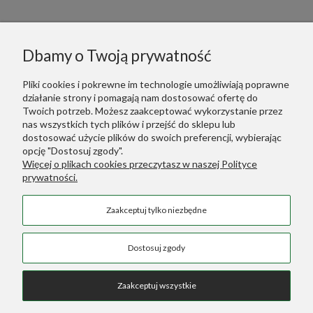
Informacje
Dbamy o Twoją prywatność
Polecane
Pliki cookies i pokrewne im technologie umożliwiają poprawne
działanie strony i pomagają nam dostosować ofertę do
Warunki Zakupów
Twoich potrzeb. Możesz zaakceptować wykorzystanie przez
nas wszystkich tych plików i przejść do sklepu lub
dostosować użycie plików do swoich preferencji, wybierając
Dodatkowe Linki
opcję "Dostosuj zgody".
Więcej o plikach cookies przeczytasz w naszej Polityce
prywatności.
Green Designers ::
Wertykalne Ogrody
Zaakceptuj tylko niezbędne
Sztuczne Rośliny
::
Sztuczne Palmy
COPYRIGHT © 2026 SKLEP GREEN DESIGNERS
Dostosuj zgody
Zaakceptuj wszystkie