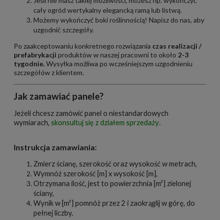
Jeśli nie masz takiej możliwości, możesz np. wykończyć
cały ogród wertykalny elegancką ramą lub listwą.
Możemy wykończyć boki roślinnością!
Napisz do nas
, aby
uzgodnić szczegóły.
Po zaakceptowaniu konkretnego rozwiązania
czas realizacji /
prefabrykacji
produktów w naszej pracowni to około
2-
3
tygodnie.
Wysyłka możliwa po wcześniejszym uzgodnieniu
szczegółów z klientem.
Jak zamawiać panele?
Jeżeli chcesz zamówić panel o niestandardowych
wymiarach,
skonsultuj się z działem sprzedaży
.
Instrukcja zamawiania:
Zmierz ścianę, szerokość oraz wysokość w metrach,
Wymnóż szerokość [m] x wysokość [m],
Otrzymana ilość, jest to powierzchnia [m²] zielonej
ściany,
Wynik w [m²] pomnóż przez 2 i zaokrąglij w górę, do
pełnej liczby,