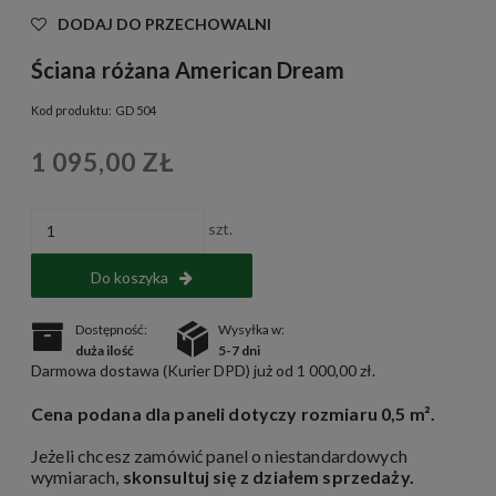
DODAJ DO PRZECHOWALNI
Ściana różana American Dream
Kod produktu:
GD 504
1 095,00 ZŁ
szt.
Do koszyka
Dostępność:
Wysyłka w:
duża ilość
5-7 dni
Darmowa dostawa (Kurier DPD) już od 1 000,00 zł.
Cena podana dla paneli dotyczy rozmiaru 0,5 m².
Jeżeli chcesz zamówić panel o niestandardowych
wymiarach,
skonsultuj się z działem sprzedaży
.