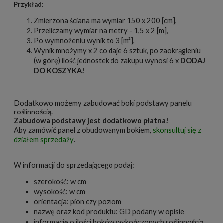
Przykład:
Zmierzona ściana ma wymiar 150 x 200 [cm],
Przeliczamy wymiar na metry - 1,5 x 2 [m],
Po wymnożeniu wynik to 3 [m²],
Wynik mnożymy x 2 co daje 6 sztuk, po zaokrągleniu
(w górę) ilość jednostek do zakupu wynosi 6 x
DODAJ
DO KOSZYKA!
Dodatkowo możemy zabudować boki podstawy panelu
roślinnością.
Zabudowa podstawy jest dodatkowo płatna!
Aby zamówić panel z obudowanym bokiem,
skonsultuj się z
działem sprzedaży
.
W informacji do sprzedającego podaj:
szerokość: w cm
wysokość: w cm
orientacja: pion czy poziom
nazwę oraz kod produktu: GD podany w opisie
informację o ilości
boków
wykończonych roślinnością