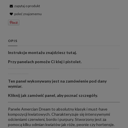
zapytaj o produkt
poleć znajomemu
OPIS
Instrukcje montażu znajdziesz
tutaj
.
Przy panelach pomoże Ci
klej
i
pistolet
.
_________________________________________________________________
____________
Ten panel wykonywany jest na zamówienie pod dany
wymiar.
Kliknij
jak zamówić panel
, aby poznać szczegóły.
Panele Amercian Dream to absolutny klasyk i must-have
kompozycji kwiatowych. Charakteryzuje się intensywnymi
odcieniami czerwieni, bordo i purpury. Stworzony jest za
pomocą kilku odmian kwiatów jak róże, peonie czy hortensje.