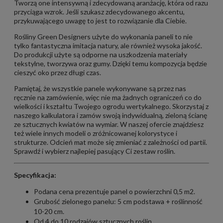
Tworzą one intensywną i zdecydowaną aranżację, która od razu
przyciąga wzrok. Jeśli szukasz zdecydowanego akcentu,
przykuwającego uwagę to jest to rozwiązanie dla Ciebie.
Rośliny Green Designers użyte do wykonania paneli to nie
tylko fantastyczna imitacja natury, ale również wysoka jakość.
Do produkcji użyte są odporne na uszkodzenia materiały
tekstylne, tworzywa oraz gumy. Dzięki temu kompozycja będzie
cieszyć oko przez długi czas.
Pamiętaj, że wszystkie panele wykonywane są przez nas
ręcznie na zamówienie, więc nie ma żadnych ograniczeń co do
wielkości i kształtu Twojego ogrodu wertykalnego. Skorzystaj z
naszego kalkulatora i zamów swoją indywidualną, zieloną ścianę
ze sztucznych kwiatów na wymiar. W naszej ofercie znajdziesz
też wiele innych modeli o zróżnicowanej kolorystyce i
strukturze. Odcień mat może się zmieniać z zależności od partii.
Sprawdź i wybierz najlepiej pasujący Ci zestaw roślin.
Specyfikacja:
Podana cena prezentuje panel o powierzchni 0,5 m2.
Grubość zielonego panelu: 5 cm podstawa + roślinność
10-20 cm.
Od 4 do 10 rodzajów sztucznych roślin.