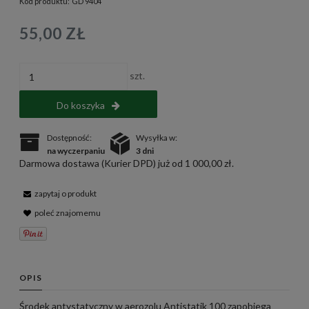
Kod produktu:
GD 9404
55,00 ZŁ
szt.
Do koszyka
Dostępność:
Wysyłka w:
na wyczerpaniu
3 dni
Darmowa dostawa (Kurier DPD) już od 1 000,00 zł.
zapytaj o produkt
poleć znajomemu
OPIS
Środek antystatyczny w aerozolu Antistatik 100 zapobiega