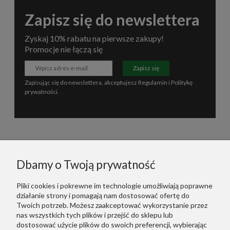
Zapisz się do newslettera
Zyskaj 10% rabatu na pierwsze zakupy!
Promocje nie łączą się
Zapisz się
Zapisując się do newslettera, akceptujesz
Regulamin
i
Politykę
prywatności
.
Informacje
Dbamy o Twoją prywatność
Polecane
Pliki cookies i pokrewne im technologie umożliwiają poprawne
działanie strony i pomagają nam dostosować ofertę do
Warunki Zakupów
Twoich potrzeb. Możesz zaakceptować wykorzystanie przez
nas wszystkich tych plików i przejść do sklepu lub
dostosować użycie plików do swoich preferencji, wybierając