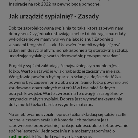
Inspiracje na rok 2022 na pewno będą pomocne.
Jak urządzić sypialnię? - Zasady
Dobrze zaprojektowana sypialnia to taka, która zapewni nam
dobry sen. Czy jednak ustawiając meble i dobierając materiały
wykończeniowe mamy wpływ na jakość snu? Zgodnie z
zasadami feng shui — tak. Ustawienie mebli wydaje się być
zadaniem dosyć błahym, jednak zgodnie z tą starożytną sztuką,
urządzając sypialnię, warto kierować się pewnymi zasadami.
Projekty sypialni zakładają, że najważniejszym meblem jest
łóżko. Warto ustawić je w jak najbardziej zacisznym miejscu.
Wezgłowie powinno być oparte o ścianę, a dojście do łóżka
powinno być zapewnione z obu stron. Samo łóżko powinno być
zbudowane z naturalnych materiałów i nie mieć żadnych
ostrych krawędzi. Warto zwrócić na to uwagę, szczególnie w
przypadku małych sypialni. Dobrze jest wybrać maksymalnie
duży model łóżka i bardzo wygodny materac.
Na umeblowanie sypialni oprócz łóżka składają się także szafki
nocne, a czasem szafa lub komoda. Ich zadaniem jest
zapewnienie odpowiedniej funkcjonalności, ale też zbudowanie
spójnej estetyki. Jednocześnie nie możemy zapominać o
roślinności
, która doda walory relaksacyjne.