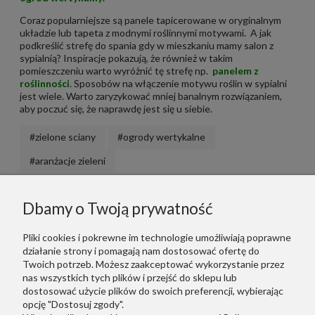
Coraz popularniejsze są panele tapicerowane w oryginalnym
układzie lub tapeta z modnymi roślinnymi motywami. A jak
podkreślić strefę do spania gdy w mieszkaniu mamy salon z
sypialnią? Inspiracje pokazują, że również w takim
pomieszczeniu warto wyróżnić tę strefę np.
panelem z
roślinności
. Sposobów na włączenie motywu roślin w sypialni
jest wiele. Warto zaryzykować mniej banalnym rozwiązaniem,
aby poczuć się, że naprawdę jest się u siebie.
#zielone sciany
#ogrody wertykalne
#aranżacje zieleni
Informacje
Dbamy o Twoją prywatność
Polecane
Pliki cookies i pokrewne im technologie umożliwiają poprawne
działanie strony i pomagają nam dostosować ofertę do
Twoich potrzeb. Możesz zaakceptować wykorzystanie przez
Warunki Zakupów
nas wszystkich tych plików i przejść do sklepu lub
dostosować użycie plików do swoich preferencji, wybierając
Dodatkowe Linki
opcję "Dostosuj zgody".