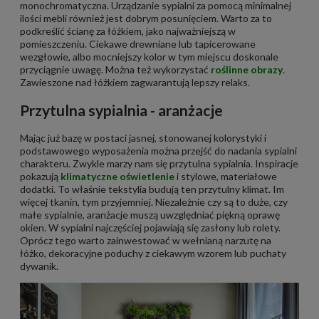
monochromatyczna. Urządzanie sypialni za pomocą minimalnej
ilości mebli również jest dobrym posunięciem. Warto za to
podkreślić ścianę za łóżkiem, jako najważniejszą w
pomieszczeniu. Ciekawe drewniane lub tapicerowane
wezgłowie, albo mocniejszy kolor w tym miejscu doskonale
przyciągnie uwagę. Można też wykorzystać
roślinne obrazy
.
Zawieszone nad łóżkiem zagwarantują lepszy relaks.
Przytulna sypialnia - aranżacje
Mając już bazę w postaci jasnej, stonowanej kolorystyki i
podstawowego wyposażenia można przejść do nadania sypialni
charakteru. Zwykle marzy nam się przytulna sypialnia. Inspiracje
pokazują
klimatyczne oświetlenie
i stylowe, materiałowe
dodatki. To właśnie tekstylia budują ten przytulny klimat. Im
więcej tkanin, tym przyjemniej. Niezależnie czy są to duże, czy
małe sypialnie, aranżacje muszą uwzględniać piękną oprawę
okien. W sypialni najczęściej pojawiają się zasłony lub rolety.
Oprócz tego warto zainwestować w wełnianą narzutę na
łóżko, dekoracyjne poduchy z ciekawym wzorem lub puchaty
dywanik.