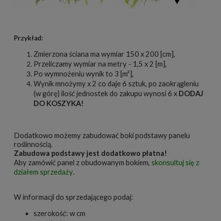
Przykład:
Zmierzona ściana ma wymiar 150 x 200 [cm],
Przeliczamy wymiar na metry - 1,5 x 2 [m],
Po wymnożeniu wynik to 3 [m²],
Wynik mnożymy x 2 co daje 6 sztuk, po zaokrągleniu
(w górę) ilość jednostek do zakupu wynosi 6 x
DODAJ
DO KOSZYKA!
Dodatkowo możemy zabudować boki podstawy panelu
roślinnością.
Zabudowa podstawy jest dodatkowo płatna!
Aby zamówić panel z obudowanym bokiem,
skonsultuj się z
działem sprzedaży
.
W informacji do sprzedającego podaj:
szerokość: w cm