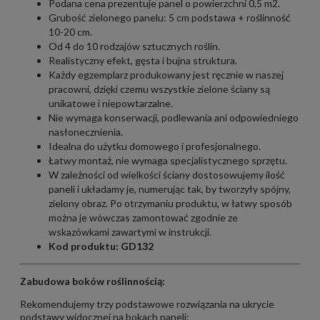
Podana cena prezentuje panel o powierzchni 0,5 m2.
Grubość zielonego panelu: 5 cm podstawa + roślinność
10-20 cm.
Od 4 do 10 rodzajów sztucznych roślin.
Realistyczny efekt, gęsta i bujna struktura.
Każdy egzemplarz produkowany jest ręcznie w naszej
pracowni, dzięki czemu wszystkie zielone ściany są
unikatowe i niepowtarzalne.
Nie wymaga konserwacji, podlewania ani odpowiedniego
nasłonecznienia.
Idealna do użytku domowego i profesjonalnego.
Łatwy montaż, nie wymaga specjalistycznego sprzętu.
W zależności od wielkości ściany dostosowujemy ilość
paneli i układamy je, numerując tak, by tworzyły spójny,
zielony obraz. Po otrzymaniu produktu, w łatwy sposób
można je wówczas zamontować zgodnie ze
wskazówkami zawartymi w instrukcji.
Kod produktu: GD132
Zabudowa boków roślinnością:
Rekomendujemy trzy podstawowe rozwiązania na ukrycie
podstawy widocznej na bokach paneli: