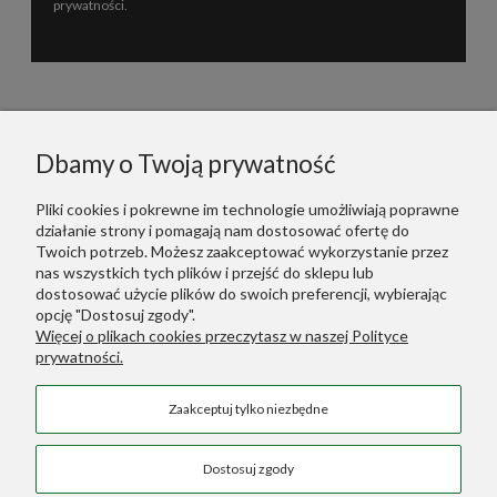
prywatności
.
Informacje
Dbamy o Twoją prywatność
Polecane
Pliki cookies i pokrewne im technologie umożliwiają poprawne
działanie strony i pomagają nam dostosować ofertę do
Warunki Zakupów
Twoich potrzeb. Możesz zaakceptować wykorzystanie przez
nas wszystkich tych plików i przejść do sklepu lub
dostosować użycie plików do swoich preferencji, wybierając
Dodatkowe Linki
opcję "Dostosuj zgody".
Więcej o plikach cookies przeczytasz w naszej Polityce
prywatności.
Green Designers ::
Wertykalne Ogrody
Zaakceptuj tylko niezbędne
Sztuczne Rośliny
::
Sztuczne Palmy
COPYRIGHT © 2026 SKLEP GREEN DESIGNERS
Dostosuj zgody