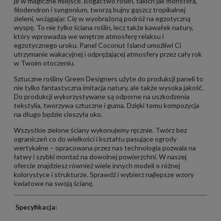
je w magiczne miejsce. Bogactwo roślin, takich jak monstera,
filodendron i syngonium, tworzą bujny gąszcz tropikalnej
zieleni, wciągając Cię w wyobrażoną podróż na egzotyczną
wyspę. To nie tylko ściana roślin, lecz także kawałek natury,
który wprowadza we wnętrze atmosferę relaksu i
egzotycznego uroku. Panel Coconut Island umożliwi Ci
utrzymanie wakacyjnej i odprężającej atmosfery przez cały rok
w Twoim otoczeniu.
Sztuczne rośliny Green Designers użyte do produkcji paneli to
nie tylko fantastyczna imitacja natury, ale także wysoka jakość.
Do produkcji wykorzystywane są odporne na uszkodzenia
tekstylia, tworzywa sztuczne i guma. Dzięki temu kompozycja
na długo będzie cieszyła oko.
Wszystkie zielone ściany wykonujemy ręcznie. Twórz bez
ograniczeń co do wielkości i kształtu pasujące ogrody
wertykalne – opracowana przez nas technologia pozwala na
łatwy i szybki montaż na dowolnej powierzchni. W naszej
ofercie znajdziesz również wiele innych modeli o różnej
kolorystyce i strukturze. Sprawdź i wybierz najlepsze wzory
kwiatowe na swoją ścianę.
Specyfikacja: