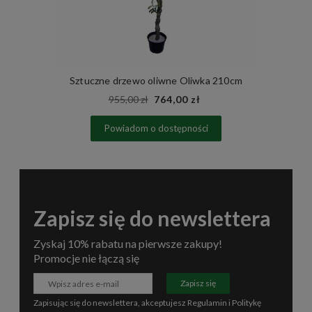
Sztuczne drzewo oliwne Oliwka 210cm
955,00 zł
764,00 zł
Powiadom o dostępności
Zapisz się do newslettera
Zyskaj 10% rabatu na pierwsze zakupy!
Promocje nie łączą się
Zapisz się
Zapisując się do newslettera, akceptujesz
Regulamin
i
Politykę