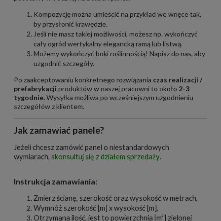
Kompozycję można umieścić na przykład we wnęce tak,
by przysłonić krawędzie.
Jeśli nie masz takiej możliwości, możesz np. wykończyć
cały ogród wertykalny elegancką ramą lub listwą.
Możemy wykończyć boki roślinnością!
Napisz do nas
, aby
uzgodnić szczegóły.
Po zaakceptowaniu konkretnego rozwiązania
czas realizacji /
prefabrykacji
produktów w naszej pracowni to około
2-
3
tygodnie.
Wysyłka możliwa po wcześniejszym uzgodnieniu
szczegółów z klientem.
Jak zamawiać panele?
Jeżeli chcesz zamówić panel o niestandardowych
wymiarach,
skonsultuj się z działem sprzedaży
.
Instrukcja zamawiania:
Zmierz ścianę, szerokość oraz wysokość w metrach,
Wymnóż szerokość [m] x wysokość [m],
Otrzymana ilość, jest to powierzchnia [m²] zielonej