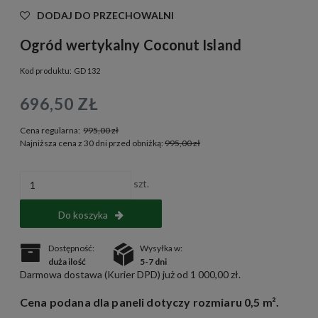
DODAJ DO PRZECHOWALNI
Ogród wertykalny Coconut Island
Kod produktu:
GD 132
696,50 ZŁ
Cena regularna:
995,00 zł
Najniższa cena z 30 dni przed obniżką:
995,00 zł
szt.
Do koszyka
Dostępność:
Wysyłka w:
duża ilość
5-7 dni
Darmowa dostawa (Kurier DPD) już od 1 000,00 zł.
Cena podana dla paneli dotyczy rozmiaru 0,5 m².