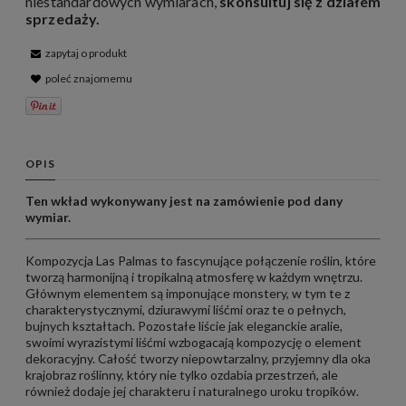
niestandardowych wymiarach,
skonsultuj się z działem
sprzedaży
.
zapytaj o produkt
poleć znajomemu
OPIS
Ten wkład wykonywany jest na zamówienie pod dany
wymiar.
Kompozycja Las Palmas to fascynujące połączenie roślin, które
tworzą harmonijną i tropikalną atmosferę w każdym wnętrzu.
Głównym elementem są imponujące monstery, w tym te z
charakterystycznymi, dziurawymi liśćmi oraz te o pełnych,
bujnych kształtach. Pozostałe liście jak
eleganckie aralie,
swoimi wyrazistymi liśćmi wzbogacają kompozycję o element
dekoracyjny. Całość tworzy niepowtarzalny, przyjemny dla oka
krajobraz roślinny, który nie tylko ozdabia przestrzeń, ale
również dodaje jej charakteru i naturalnego uroku tropików.