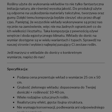
Rośliny użyte do wykonania wkładów to nie tylko fantastyczna
imitacja natury, ale również wysoka jakość. Do produkcji użyte
są odporne na uszkodzenia materiały tekstylne, tworzywa oraz
gumy. Dzięki temu kompozycja będzie cieszyć oko przez długi
czas. Pamiętaj, że wszystkie wkłady wykonywane są przez nas
ręcznie na zamówienie, więc nie ma żadnych ograniczeń co do
ich wielkości i kształtu. Taka kompozycja z pewnością ożywi
wnętrze i doda egzotycznego klimatu. Wkłady do donic na
wymiar dostępne są w wielu wariantach i typach. Sprawdź na
naszej stronie i wybierz najlepiej pasujący Ci zestaw roślin.
Jeśli marzysz o wkładzie do donicy o konkretnym
wymiarze,
napisz do nas!
Specyfikacja:
Podana cena prezentuje wkład o wymiarze 25 cm x 50
cm.
Grubość zielonego wkładu: dopasowana do Twojej
doniczki + roślinność 10-40 cm.
Wiele
rodzajów sztucznych roślin.
Realistyczny efekt, gęsta i bujna struktura.
Nie wymaga konserwacji, podlewania ani odpowiedniego