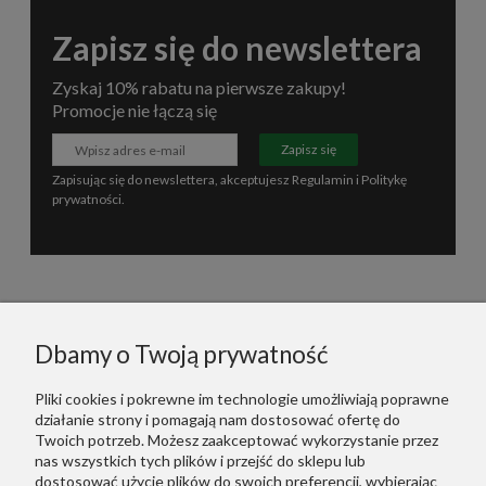
Zapisz się do newslettera
Zyskaj 10% rabatu na pierwsze zakupy!
Promocje nie łączą się
Zapisz się
Zapisując się do newslettera, akceptujesz
Regulamin
i
Politykę
prywatności
.
Informacje
Dbamy o Twoją prywatność
Polecane
Pliki cookies i pokrewne im technologie umożliwiają poprawne
działanie strony i pomagają nam dostosować ofertę do
Warunki Zakupów
Twoich potrzeb. Możesz zaakceptować wykorzystanie przez
nas wszystkich tych plików i przejść do sklepu lub
dostosować użycie plików do swoich preferencji, wybierając