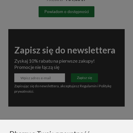
Powiadom o dostępności
Zapisz się do newslettera
Zyskaj 10% rabatu na pierwsze zakupy!
Promocje nie łączą się
Zapisz się
Zapisując się do newslettera, akceptujesz
Regulamin
i
Politykę
prywatności
.
Informacje