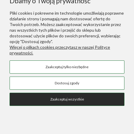
Dbamy o Twoją prywatność
Polecane
Pliki cookies i pokrewne im technologie umożliwiają poprawne
działanie strony i pomagają nam dostosować ofertę do
Warunki Zakupów
Twoich potrzeb. Możesz zaakceptować wykorzystanie przez
nas wszystkich tych plików i przejść do sklepu lub
dostosować użycie plików do swoich preferencji, wybierając
Dodatkowe Linki
opcję "Dostosuj zgody".
Więcej o plikach cookies przeczytasz w naszej Polityce
prywatności.
Green Designers ::
Wertykalne Ogrody
Zaakceptuj tylko niezbędne
Sztuczne Rośliny
::
Sztuczne Palmy
COPYRIGHT © 2026 SKLEP GREEN DESIGNERS
Dostosuj zgody
Zaakceptuj wszystkie
Pokaż pełną wersję strony
Sklep internetowy Shoper.pl