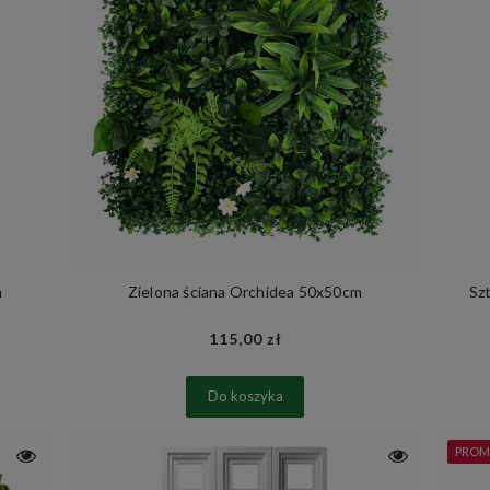
m
Zielona ściana Orchidea 50x50cm
Sz
115,00 zł
Do koszyka
PROM