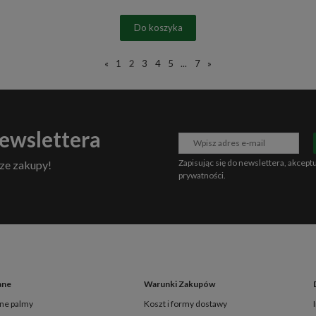
Do koszyka
«
1
2
3
4
5
...
7
»
newslettera
Zapisując się do newslettera, akcept
ze zakupy!
prywatności
.
ane
Warunki Zakupów
ne palmy
Koszt i formy dostawy