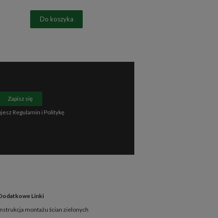
Do koszyka
Zapisz się
ujesz
Regulamin
i
Politykę
Dodatkowe Linki
Instrukcja montażu ścian zielonych