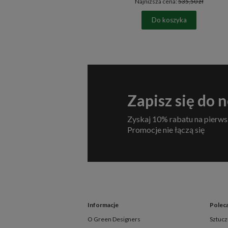
Najniższa cena:
535,50 zł
Do koszyka
Zapisz się do 
Zyskaj 10% rabatu na pierws
Promocje nie łączą się
Informacje
Polec
O Green Designers
Sztucz