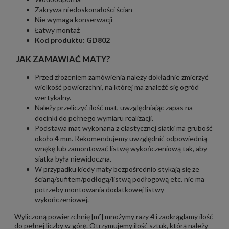
Zakrywa niedoskonałości ścian
Nie wymaga konserwacji
Łatwy montaż
Kod produktu: GD802
JAK ZAMAWIAĆ MATY?
Przed złożeniem zamówienia należy dokładnie zmierzyć
wielkość powierzchni, na której ma znaleźć się ogród
wertykalny.
Należy przeliczyć ilość mat, uwzględniając zapas na
docinki do pełnego wymiaru realizacji.
Podstawa mat wykonana z elastycznej siatki ma grubość
około 4 mm. Rekomendujemy uwzględnić odpowiednią
wnękę lub zamontować listwę wykończeniową tak, aby
siatka była niewidoczna.
W przypadku kiedy maty bezpośrednio stykają się ze
ścianą/sufitem/podłogą/listwą podłogową etc. nie ma
potrzeby montowania dodatkowej listwy
wykończeniowej.
Wyliczoną powierzchnię [m²] mnożymy razy
4
i zaokrąglamy ilość
do pełnej liczby w górę. Otrzymujemy ilość sztuk, którą należy