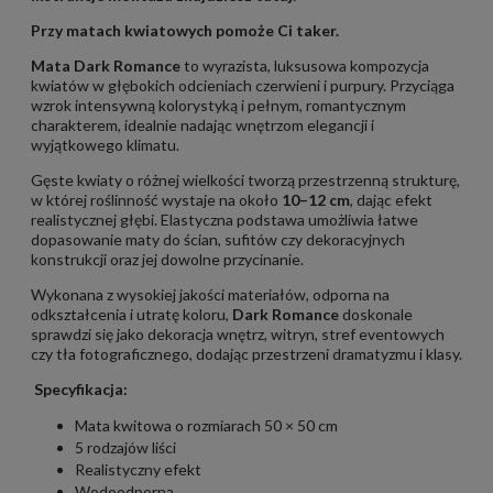
Przy matach kwiatowych pomoże Ci
taker
.
Mata Dark Romance
to wyrazista, luksusowa kompozycja
kwiatów w głębokich odcieniach czerwieni i purpury. Przyciąga
wzrok intensywną kolorystyką i pełnym, romantycznym
charakterem, idealnie nadając wnętrzom elegancji i
wyjątkowego klimatu.
Gęste kwiaty o różnej wielkości tworzą przestrzenną strukturę,
w której roślinność wystaje na około
10–12 cm
, dając efekt
realistycznej głębi. Elastyczna podstawa umożliwia łatwe
dopasowanie maty do ścian, sufitów czy dekoracyjnych
konstrukcji oraz jej dowolne przycinanie.
Wykonana z wysokiej jakości materiałów, odporna na
odkształcenia i utratę koloru,
Dark Romance
doskonale
sprawdzi się jako dekoracja wnętrz, witryn, stref eventowych
czy tła fotograficznego, dodając przestrzeni dramatyzmu i klasy.
Specyfikacja:
Mata kwitowa o rozmiarach 50 × 50 cm
5 rodzajów liści
Realistyczny efekt
Wodoodporna