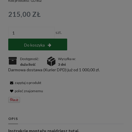
Kod produktu:
GD 802
215,00 ZŁ
szt.
Do koszyka
Dostępność:
Wysyłka w:
duża ilość
3 dni
Darmowa dostawa (Kurier DPD) już od 1 000,00 zł.
zapytaj o produkt
poleć znajomemu
OPIS
Instrukcje montażu znajdziesz
tutaj
.