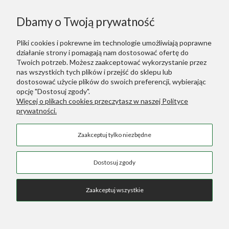
Informacje
Dbamy o Twoją prywatność
Polecane
Pliki cookies i pokrewne im technologie umożliwiają poprawne
działanie strony i pomagają nam dostosować ofertę do
Warunki Zakupów
Twoich potrzeb. Możesz zaakceptować wykorzystanie przez
nas wszystkich tych plików i przejść do sklepu lub
dostosować użycie plików do swoich preferencji, wybierając
Dodatkowe Linki
opcję "Dostosuj zgody".
Więcej o plikach cookies przeczytasz w naszej Polityce
prywatności.
Green Designers ::
Wertykalne Ogrody
Zaakceptuj tylko niezbędne
Sztuczne Rośliny
::
Sztuczne Palmy
COPYRIGHT © 2026 SKLEP GREEN DESIGNERS
Dostosuj zgody
Zaakceptuj wszystkie
Pokaż pełną wersję strony