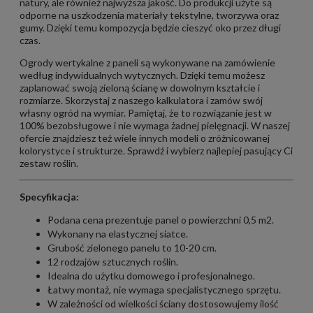
natury, ale również najwyższa jakość. Do produkcji użyte są
odporne na uszkodzenia materiały tekstylne, tworzywa oraz
gumy. Dzięki temu kompozycja będzie cieszyć oko przez długi
czas.
Ogrody wertykalne z paneli są wykonywane na zamówienie
według indywidualnych wytycznych. Dzięki temu możesz
zaplanować swoją zieloną ścianę w dowolnym kształcie i
rozmiarze. Skorzystaj z naszego kalkulatora i zamów swój
własny ogród na wymiar. Pamiętaj, że to rozwiązanie jest w
100% bezobsługowe i nie wymaga żadnej pielęgnacji. W naszej
ofercie znajdziesz też wiele innych modeli o zróżnicowanej
kolorystyce i strukturze. Sprawdź i wybierz najlepiej pasujący Ci
zestaw roślin.
Specyfikacja:
Podana cena prezentuje panel o powierzchni 0,5 m2.
Wykonany na elastycznej siatce.
Grubość zielonego panelu to 10-20 cm.
12 rodzajów sztucznych roślin.
Idealna do użytku domowego i profesjonalnego.
Łatwy montaż, nie wymaga specjalistycznego sprzętu.
W zależności od wielkości ściany dostosowujemy ilość