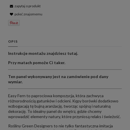
zapytaj o produkt
poleć znajomemu
OPIS
Instrukcje montażu znajdziesz
tutaj
.
Przy matach pomoże Ci
taker
.
Ten panel wykonywany jest na zamówienie pod dany
wymiar.
Easy Fern to paprociowa kompozycja, która zachwyca
różnorodnością gatunków i odcieni. Kępy borówki dodatkowo
wzbogacają tę bujną aranżację, tworząc spójną i naturalną
dekorację. To idealny panel do wnętrz, gdzie chcemy
wprowadzić elementy natury, które przyniosą relaks i świeżość.
Rośliny Green Designers to nie tylko fantastyczna imitacja