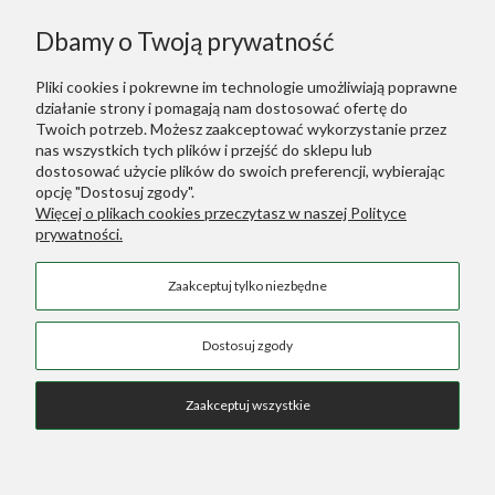
Informacje
Dbamy o Twoją prywatność
Polecane
Pliki cookies i pokrewne im technologie umożliwiają poprawne
działanie strony i pomagają nam dostosować ofertę do
Warunki Zakupów
Twoich potrzeb. Możesz zaakceptować wykorzystanie przez
nas wszystkich tych plików i przejść do sklepu lub
dostosować użycie plików do swoich preferencji, wybierając
Dodatkowe Linki
opcję "Dostosuj zgody".
Więcej o plikach cookies przeczytasz w naszej Polityce
prywatności.
Green Designers ::
Wertykalne Ogrody
Zaakceptuj tylko niezbędne
Sztuczne Rośliny
::
Sztuczne Palmy
COPYRIGHT © 2026 SKLEP GREEN DESIGNERS
Dostosuj zgody
Zaakceptuj wszystkie
Pokaż pełną wersję strony