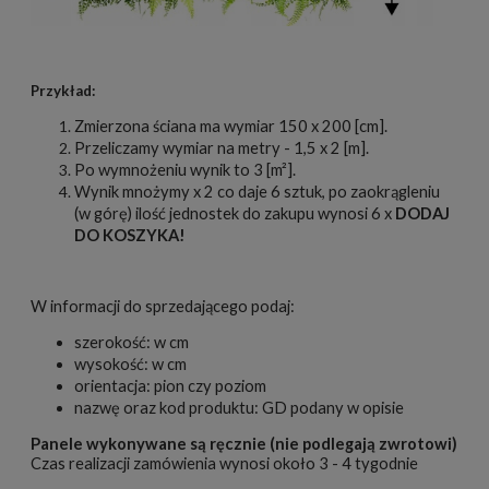
Przykład:
Zmierzona ściana ma wymiar 150 x 200 [cm].
Przeliczamy wymiar na metry - 1,5 x 2 [m].
Po wymnożeniu wynik to 3 [m²].
Wynik mnożymy x 2 co daje 6 sztuk, po zaokrągleniu
(w górę) ilość jednostek do zakupu wynosi 6 x
DODAJ
DO KOSZYKA!
W informacji do sprzedającego podaj:
szerokość: w cm
wysokość: w cm
orientacja: pion czy poziom
nazwę oraz kod produktu: GD podany w opisie
Panele wykonywane są ręcznie (nie podlegają zwrotowi)
Czas realizacji zamówienia wynosi około 3 - 4 tygodnie