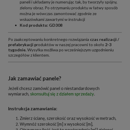
paneli i układamy je numerując tak, by tworzyły spójny,
zielony obraz. Po otrzymaniu produktu w łatwy sposób
można je wówczas zamontować zgodnie ze
wskazówkami zawartymi w instrukcji
Kod produktu: GD308
Po zaakceptowaniu konkretnego rozwiązania
czas realizacji /
prefabrykacji
p
roduktów w naszej pracowni to około
2-
3
tygodnie.
Wysyłka możliwa po wcześniejszym uzgodnieniu
szczegółów z klientem.
Jak zamawiać panele?
Jeżeli chcesz zamówić panel o niestandardowych
wymiarach,
skonsultuj się z działem sprzedaży
.
Instrukcja zamawiania:
Zmierz ścianę, szerokość oraz wysokość w metrach,
Wymnóż szerokość [m] x wysokość [m],
Otrzymana ilość, jest to powierzchnia [m²] zielonej