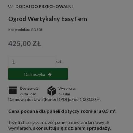
DODAJ DO PRZECHOWALNI
Ogród Wertykalny Easy Fern
Kod produktu:
GD 308
425,00 ZŁ
szt.
Do koszyka
Dostępność:
Wysyłka w:
duża ilość
5-7 dni
Darmowa dostawa (Kurier DPD) już od 1 000,00 zł.
Cena podana dla paneli dotyczy rozmiaru 0,5 m².
Jeżeli chcesz zamówić panel o niestandardowych
wymiarach,
skonsultuj się z działem sprzedaży
.