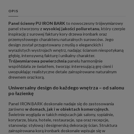
OPIS
Panel ścienny PU IRON BARK
to nowoczesny trójwymiarowy
panel stworzony
z wysokiej jakości poliuretanu
, który czerpie
inspirację z surowej faktury kory drzewa ironbark oraz
przemysłowego charakteru naturalnych surowców. Jego
design został przygotowany z myślą o eleganckich i
wyrazistych wystrojach wnętrz, nadając ścianom niespotykaną
głębię, intensywną fakturę i unikalny charakter.
Trójwymiarowa powierzchnia
panelu harmonijnie
współdziała ze światłem, tworząc interesującą grę cieni i
uwypuklając realistyczne detale zainspirowane naturalnym
drewnem oraz korą.
Uniwersalny design do każdego wnętrza – od salonu
po łazienkę
Panel IRON BARK doskonale nadaje się do zastosowania
zarówno
w domach, jak i w obiektach komercyjnych
.
Świetnie wygląda w takich miejscach jak salony, sypialnie,
korytarze, biura, hotele, restauracje, spa oraz recepcje,
stanowiąc stylową i designerską dekorację ścian. Struktura
zainspirowana korą ironbark doskonale wpisuje się w