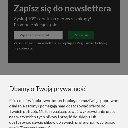
Zapisz się do newslettera
Zyskaj 10% rabatu na pierwsze zakupy!
Promocje nie łączą się
Zapisz się
Zapisując się do newslettera, akceptujesz
Regulamin
i
Politykę
prywatności
.
Informacje
Dbamy o Twoją prywatność
Polecane
Pliki cookies i pokrewne im technologie umożliwiają poprawne
działanie strony i pomagają nam dostosować ofertę do
Warunki Zakupów
Twoich potrzeb. Możesz zaakceptować wykorzystanie przez
nas wszystkich tych plików i przejść do sklepu lub
dostosować użycie plików do swoich preferencji, wybierając
Dodatkowe Linki
opcję "Dostosuj zgody".