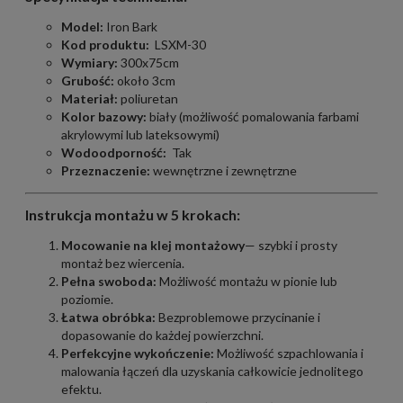
Model:
Iron Bark
Kod produktu:
LSXM-30
Wymiary:
300x75cm
Grubość:
około 3cm
Materiał:
poliuretan
Kolor bazowy:
biały (możliwość pomalowania farbami
akrylowymi lub lateksowymi)
Wodoodporność:
Tak
Przeznaczenie:
wewnętrzne i zewnętrzne
Instrukcja montażu w 5 krokach:
Mocowanie na klej montażowy
— szybki i prosty
montaż bez wiercenia.
Pełna swoboda:
Możliwość montażu w pionie lub
poziomie.
Łatwa obróbka:
Bezproblemowe przycinanie i
dopasowanie do każdej powierzchni.
Perfekcyjne wykończenie:
Możliwość szpachlowania i
malowania łączeń dla uzyskania całkowicie jednolitego
efektu.