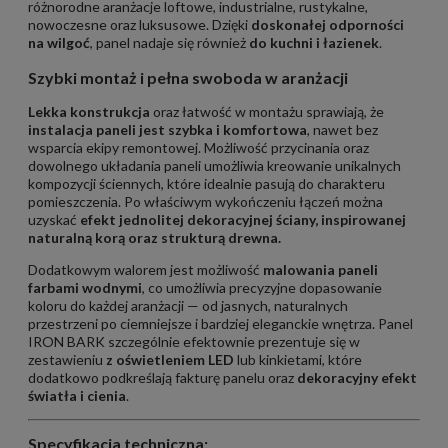
różnorodne aranżacje loftowe, industrialne, rustykalne,
nowoczesne oraz luksusowe. Dzięki
doskonałej odporności
na wilgoć
, panel nadaje się również
do kuchni i łazienek
.
Szybki montaż i pełna swoboda w aranżacji
Lekka konstrukcja
oraz łatwość w montażu sprawiają, że
instalacja paneli jest szybka i komfortowa
, nawet bez
wsparcia ekipy remontowej. Możliwość przycinania oraz
dowolnego układania paneli umożliwia kreowanie unikalnych
kompozycji ściennych, które idealnie pasują do charakteru
pomieszczenia. Po właściwym wykończeniu łączeń można
uzyskać
efekt jednolitej dekoracyjnej ściany, inspirowanej
naturalną korą oraz strukturą drewna.
Dodatkowym walorem jest możliwość
malowania paneli
farbami wodnymi
, co umożliwia precyzyjne dopasowanie
koloru do każdej aranżacji — od jasnych, naturalnych
przestrzeni po ciemniejsze i bardziej eleganckie wnętrza. Panel
IRON BARK szczególnie efektownie prezentuje się w
zestawieniu
z oświetleniem LED
lub kinkietami, które
dodatkowo podkreślają fakturę panelu oraz
dekoracyjny efekt
światła i cienia
.
Specyfikacja techniczna: