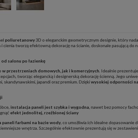
nel
poliuretanowy
3D o eleganckim geometrycznym designie, który nadaje
a i cienia tworzą efektowną dekorację na ścianie, doskonale pasującą do
 od salonu po łazienkę
no
w przestrzeniach domowych, jak i komercyjnych
. Idealnie prezentuje
ecepcjach, tworząc elegancką i designerską dekorację ścienną. Jego uniw
, skandynawskimi, japandi oraz premium. Dzięki
wysokiej odporności na
ji
róbce,
instalacja paneli jest szybka i wygodna
, nawet bez pomocy fach
ągnąć
efekt jednolitej, rzeźbionej ściany
 paneli farbami na bazie wody
, co umożliwia ich idealne dopasowanie d
ciemniejsze wnętrza. Szczególnie efektownie prezentują się w zestawien