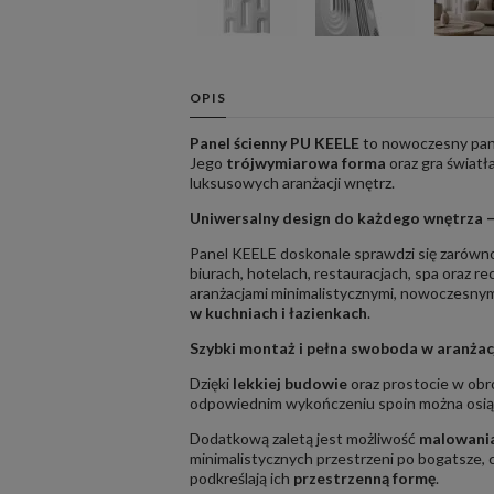
OPIS
Panel ścienny PU KEELE
to nowoczesny pa
Jego
trójwymiarowa forma
oraz gra światł
luksusowych aranżacji wnętrz.
Uniwersalny design do każdego wnętrza –
Panel KEELE doskonale sprawdzi się zarów
biurach, hotelach, restauracjach, spa oraz r
aranżacjami minimalistycznymi, nowoczesnymi
w kuchniach i łazienkach
.
Szybki montaż i pełna swoboda w aranżac
Dzięki
lekkiej budowie
oraz prostocie w ob
odpowiednim wykończeniu spoin można osi
Dodatkową zaletą jest możliwość
malowania
minimalistycznych przestrzeni po bogatsze, 
podkreślają ich
przestrzenną formę
.