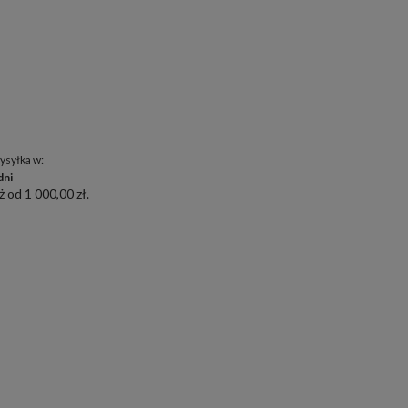
ysyłka w:
dni
 od 1 000,00 zł.