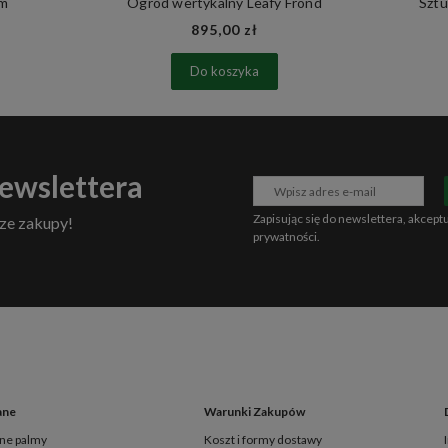
cm
Ogród wertykalny Leafy Frond
Sztu
895,00 zł
Do koszyka
newslettera
Zapisując się do newslettera, akcept
ze zakupy!
prywatności
.
ane
Warunki Zakupów
ne palmy
Koszt i formy dostawy