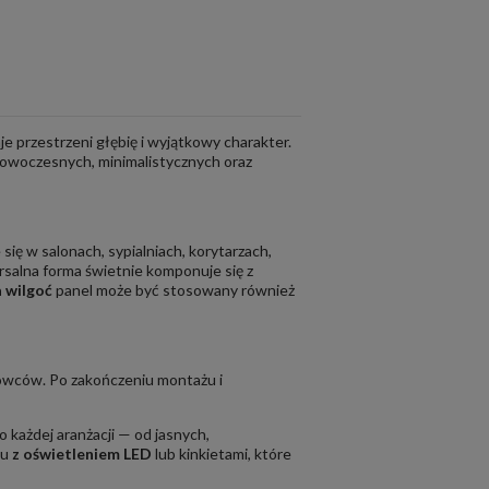
 przestrzeni głębię i wyjątkowy charakter.
 nowoczesnych, minimalistycznych oraz
 się w salonach, sypialniach, korytarzach,
ersalna forma świetnie komponuje się z
 wilgoć
panel może być stosowany również
owców. Po zakończeniu montażu i
o każdej aranżacji — od jasnych,
iu
z oświetleniem LED
lub kinkietami, które