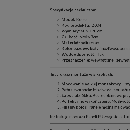
Specyfikacja techniczna:
Model:
Keele
Kod produktu:
Z004
Wymiary:
60 × 120 cm
Grubość:
około 3cm
Materiał:
poliuretan
Kolor bazowy:
biały (możliwość poma
Wodoodporność:
Tak
Przeznaczenie:
wewnętrzne i zewnęt
Instrukcja montażu w 5 krokach:
Mocowanie na klej montażowy
— szy
Pełna swoboda:
Możliwość montażu w
Łatwa obróbka:
Bezproblemowe przyc
Perfekcyjne wykończenie:
Możliwość
Finalny kolor:
Panele można malować 
Instrukcje montażu Paneli PU znajdziesz
Tut