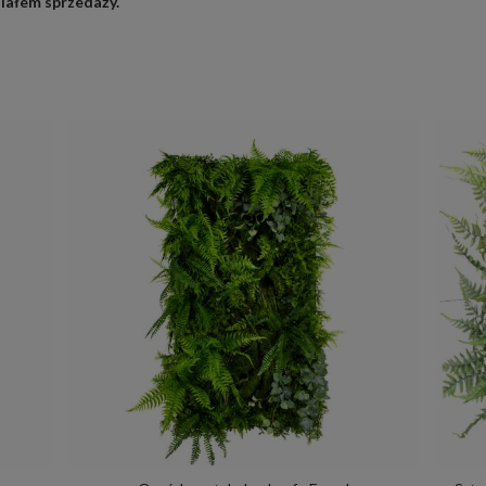
ziałem sprzedaży
.