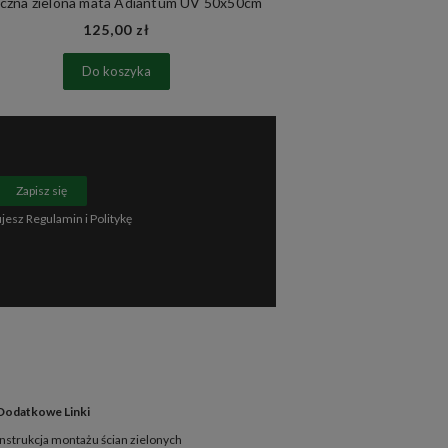
czna zielona mata Adiantum UV 50x50cm
Zielona ściana
125,00 zł
85
Do koszyka
Do 
Zapisz się
ujesz
Regulamin
i
Politykę
Dodatkowe Linki
Instrukcja montażu ścian zielonych