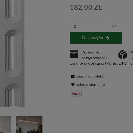
182,00 ZŁ
szt.
Do koszyka
Dostępność:
W
na wyczerpaniu
3 
Darmowa dostawa (Kurier DPD) już
zapytaj o produkt
poleć znajomemu