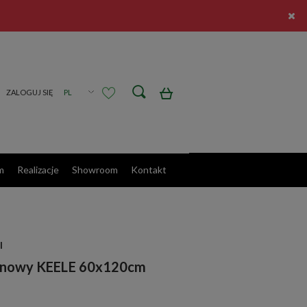
Zarejestruj się
Zaloguj się
m
Realizacje
Showroom
Kontakt
I
etanowy KEELE 60x120cm