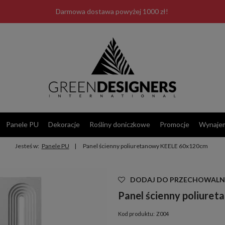
Darmowa dostawa powyżej 1000 zł!
Panele PU
Dekoracje
Rośliny doniczkowe
Promocje
Wynaje
Jesteś w:
Panele PU
Panel ścienny poliuretanowy KEELE 60x120cm
Las Plumas
DODAJ DO PRZECHOWALN
Panel ścienny poliur
Kod produktu:
Z004