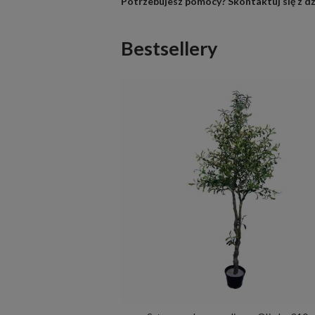
Potrzebujesz pomocy?
Skontaktuj się z d
Bestsellery