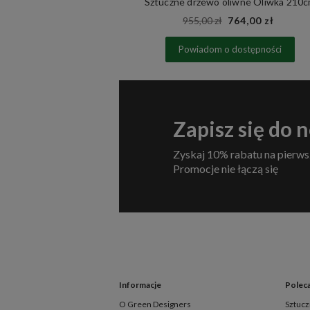
 Mountain Pine
Sztuczne drzewo oliwne Oliwka 210
00 zł
955,00 zł
764,00 zł
zyka
Powiadom o dostępności
Zapisz się do 
Zyskaj 10% rabatu na pierws
Promocje nie łączą się
Informacje
Polec
O Green Designers
Sztucz