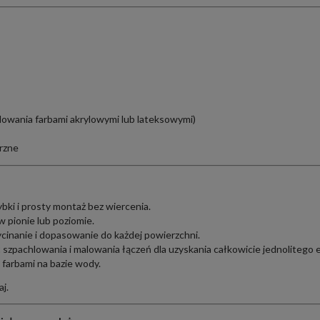
lowania farbami akrylowymi lub lateksowymi)
rzne
bki i prosty montaż bez wiercenia.
 pionie lub poziomie.
inanie i dopasowanie do każdej powierzchni.
 szpachlowania i malowania łączeń dla uzyskania całkowicie jednolitego 
farbami na bazie wody.
aj
.