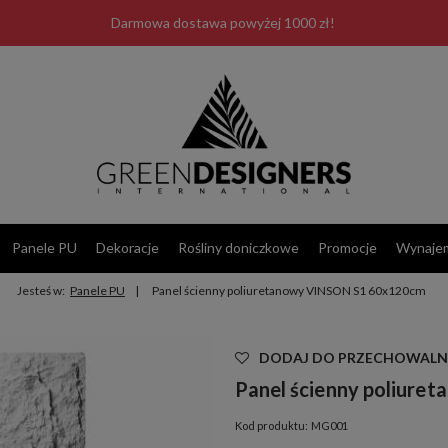
Darmowa dostawa powyżej 1000 zł!
Panele PU
Dekoracje
Rośliny doniczkowe
Promocje
Wynaje
Jesteś w:
Panele PU
Panel ścienny poliuretanowy VINSON S1 60x120cm
Las Plumas
DODAJ DO PRZECHOWALN
Panel ścienny poliur
Kod produktu:
MG001