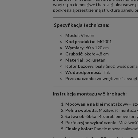
wnętrz po ciemniejsze i bardziej luksusowe 
podkreślają przestrzenną strukturę panelu o
Specyfikacja techniczna:
Model:
Vinson
Kod produktu:
MG001
Wymiary:
60 × 120 cm
Grubość:
około 4,8 cm
Materiał:
poliuretan
Kolor bazowy:
biały (możliwość poma
Wodoodporność:
Tak
Przeznaczenie:
wewnętrzne i zewnęt
Instrukcja montażu w 5 krokach:
Mocowanie na klej montażowy
— szy
Pełna swoboda:
Możliwość montażu w
Łatwa obróbka:
Bezproblemowe przyc
Perfekcyjne wykończenie:
Możliwość
Finalny kolor:
Panele można malować 