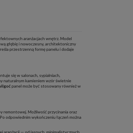
i efektownych aranżacjach wnętrz. Model
ową głębię i nowoczesny, architektoniczny
kreśla przestrzenną formę panelu i dodaje
entuje się w salonach, sypialniach,
any naturalnym kamieniem wzór świetnie
wilgoć
panel może być stosowany również w
y remontowej. Możliwość przycinania oraz
. Po odpowiednim wykończeniu łączeń można
ej aranżacji — od jasnych, minimalistycznych