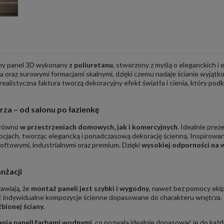
ny panel 3D wykonany
z poliuretanu
, stworzony z myślą o eleganckich 
ia oraz surowymi formacjami skalnymi, dzięki czemu nadaje ścianie wyjątk
realistyczna faktura tworzą dekoracyjny efekt światła i cienia, który pod
za – od salonu po łazienkę
arówno
w przestrzeniach domowych, jak i komercyjnych
. Idealnie prez
cepcjach, tworząc elegancką i ponadczasową dekorację ścienną. Inspirow
oftowymi, industrialnymi oraz premium. Dzięki
wysokiej odporności na 
nżacji
awiają, że
montaż paneli jest szybki i wygodny
, nawet bez pomocy ekip
yć indywidualne kompozycje ścienne dopasowane do charakteru wnętrza
bionej ściany.
nia paneli farbami wodnymi
, co pozwala idealnie dopasować je do każd