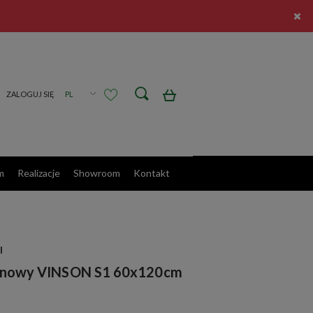
Zarejestruj się
Zaloguj się
m
Realizacje
Showroom
Kontakt
I
etanowy VINSON S1 60x120cm