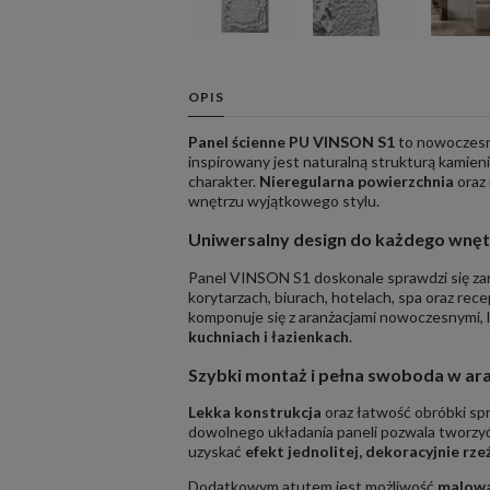
OPIS
Panel ścienne PU VINSON S1
to nowoczes
inspirowany jest naturalną strukturą kamien
charakter.
Nieregularna powierzchnia
oraz 
wnętrzu wyjątkowego stylu.
Uniwersalny design do każdego wnętr
Panel VINSON S1 doskonale sprawdzi się z
korytarzach, biurach, hotelach, spa oraz re
komponuje się z aranżacjami nowoczesnymi, l
kuchniach i łazienkach
.
Szybki montaż i pełna swoboda w ara
Lekka konstrukcja
oraz łatwość obróbki spr
dowolnego układania paneli pozwala tworz
uzyskać
efekt jednolitej, dekoracyjnie rzeź
Dodatkowym atutem jest możliwość
malowa