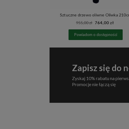
 Mountain Pine
Sztuczne drzewo oliwne Oliwka 210
00 zł
955,00 zł
764,00 zł
zyka
Powiadom o dostępności
Zapisz się do 
Zyskaj 10% rabatu na pierws
Promocje nie łączą się