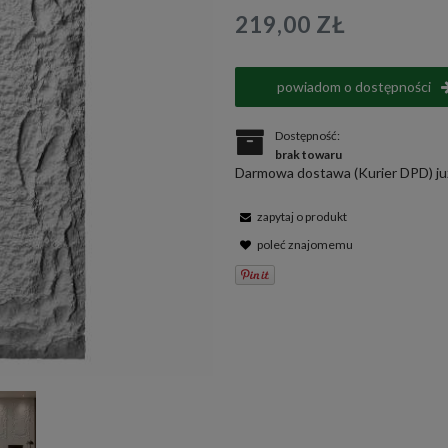
219,00 ZŁ
powiadom o dostępności
Dostępność:
brak towaru
Darmowa dostawa (Kurier DPD) już
zapytaj o produkt
poleć znajomemu