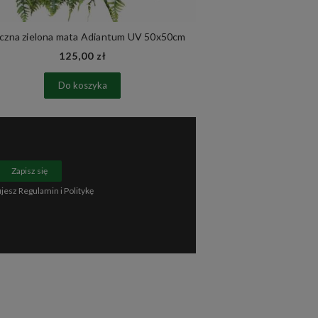
czna zielona mata Adiantum UV 50x50cm
Zielona ściana
125,00 zł
85
Do koszyka
Do 
Zapisz się
ujesz
Regulamin
i
Politykę