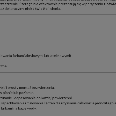
przestrzenie. Szczególnie efektownie prezentują się w połączeniu
z oświ
raz dekoracyjny
efekt światła i cienia
.
lowania farbami akrylowymi lub lateksowymi)
rzne
bki i prosty montaż bez wiercenia.
 pionie lub poziomie.
inanie i dopasowanie do każdej powierzchni.
 szpachlowania i malowania łączeń dla uzyskania całkowicie jednolitego 
farbami na bazie wody.