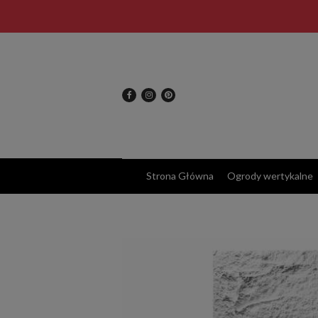
Strona Główna
Ogrody wertykalne