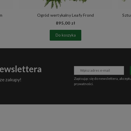
cm
Ogród wertykalny Leafy Frond
Sztu
895,00 zł
Do koszyka
newslettera
Zapisując się do newslettera, akcept
ze zakupy!
prywatności
.