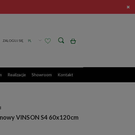
Zarejestruj się
Zaloguj się
m
Realizacje
Showroom
Kontakt
I
etanowy VINSON S4 60x120cm