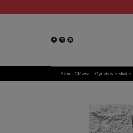
Strona Główna
Ogrody wertykalne