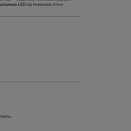
ietleniem LED
lub kinkietami, które
efektu.