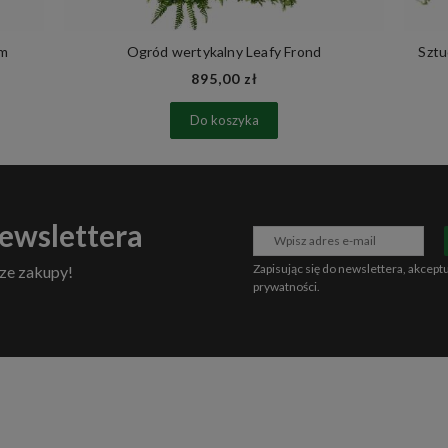
cm
Ogród wertykalny Leafy Frond
Sztu
895,00 zł
Do koszyka
newslettera
Zapisując się do newslettera, akcept
ze zakupy!
prywatności
.