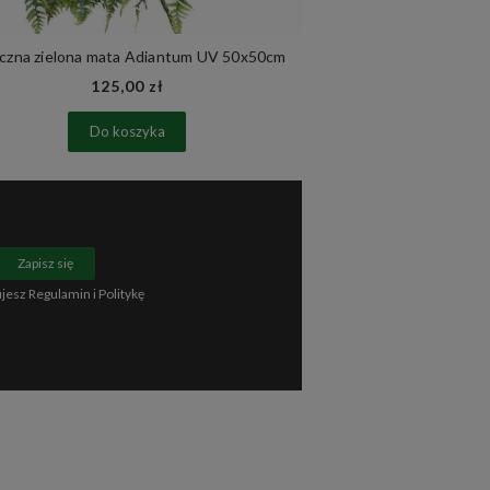
czna zielona mata Adiantum UV 50x50cm
Zielona ściana
125,00 zł
85
Do koszyka
Do 
Zapisz się
ujesz
Regulamin
i
Politykę