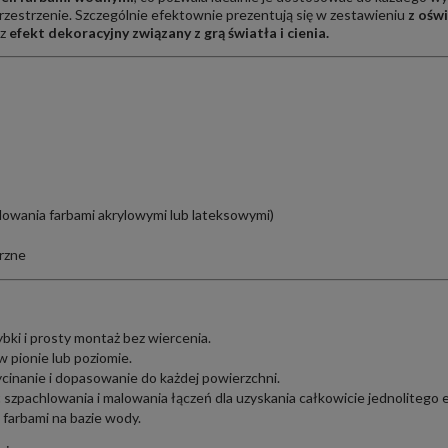
przestrzenie. Szczególnie efektownie prezentują się w zestawieniu
z ośw
az
efekt dekoracyjny związany z grą światła i cienia.
lowania farbami akrylowymi lub lateksowymi)
rzne
bki i prosty montaż bez wiercenia.
 pionie lub poziomie.
inanie i dopasowanie do każdej powierzchni.
 szpachlowania i malowania łączeń dla uzyskania całkowicie jednolitego 
farbami na bazie wody.