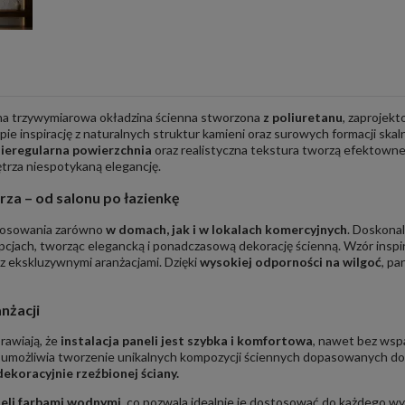
a trzywymiarowa okładzina ścienna stworzona
z poliuretanu
, zaprojek
rpie inspirację z naturalnych struktur kamieni oraz surowych formacji sk
ieregularna powierzchnia
oraz realistyczna tekstura tworzą efektowne p
trza niespotykaną elegancję.
za – od salonu po łazienkę
stosowania zarówno
w domach, jak i w lokalach komercyjnych
. Doskonal
cepcjach, tworząc elegancką i ponadczasową dekorację ścienną. Wzór ins
z ekskluzywnymi aranżacjami. Dzięki
wysokiej odporności na wilgoć
, p
nżacji
rawiają, że
instalacja paneli jest szybka i komfortowa
, nawet bez wsp
i umożliwia tworzenie unikalnych kompozycji ściennych dopasowanych d
dekoracyjnie rzeźbionej ściany.
eli farbami wodnymi
, co pozwala idealnie je dostosować do każdego wy