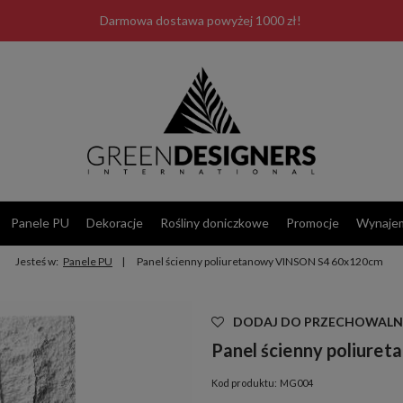
Darmowa dostawa powyżej 1000 zł!
Panele PU
Dekoracje
Rośliny doniczkowe
Promocje
Wynaje
Jesteś w:
Panele PU
Panel ścienny poliuretanowy VINSON S4 60x120cm
Las Plumas
DODAJ DO PRZECHOWALN
Panel ścienny poliur
Kod produktu:
MG004