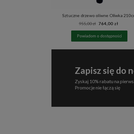
 Mountain Pine
Sztuczne drzewo oliwne Oliwka 210
00 zł
955,00 zł
764,00 zł
zyka
Powiadom o dostępności
Zapisz się do 
Zyskaj 10% rabatu na pierws
Promocje nie łączą się