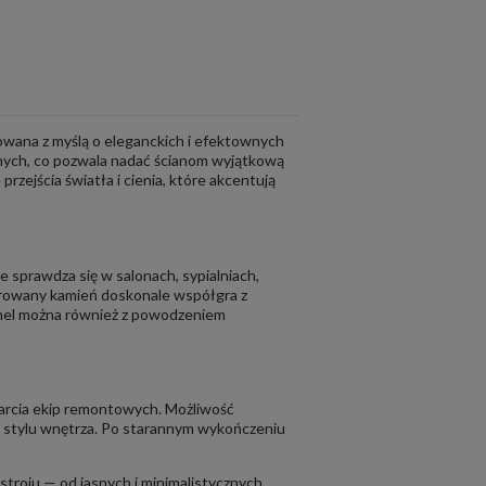
towana z myślą o eleganckich i efektownych
alnych, co pozwala nadać ścianom wyjątkową
rzejścia światła i cienia, które akcentują
e sprawdza się w salonach, sypialniach,
pirowany kamień doskonale współgra z
anel można również z powodzeniem
arcia ekip remontowych. Możliwość
o stylu wnętrza. Po starannym wykończeniu
stroju — od jasnych i minimalistycznych