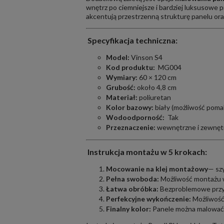
wnętrz po ciemniejsze i bardziej luksusowe 
akcentują przestrzenną strukturę panelu or
Specyfikacja techniczna:
Model:
Vinson S4
Kod produktu:
MG004
Wymiary:
60 × 120 cm
Grubość:
około 4,8 cm
Materiał:
poliuretan
Kolor bazowy:
biały (możliwość poma
Wodoodporność:
Tak
Przeznaczenie:
wewnętrzne i zewnęt
Instrukcja montażu w 5 krokach:
Mocowanie na klej montażowy
— szy
Pełna swoboda:
Możliwość montażu w
Łatwa obróbka:
Bezproblemowe przyc
Perfekcyjne wykończenie:
Możliwość
Finalny kolor:
Panele można malować 