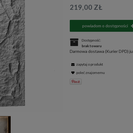
219,00 ZŁ
powiadom o dostępności
Dostępność:
brak towaru
Darmowa dostawa (Kurier DPD) już
zapytaj o produkt
poleć znajomemu