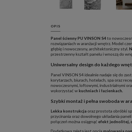
OPIS
Panel ścienny PU VINSON S4
to nowoczesn
rozwiązaniach w aranżacji wnętrz. Model cze
głębię i nowoczesny, architektoniczny styl.
N
przestrzenny kształt panelu i wnoszą do wnę
Uniwersalny design do każdego wnętr
Panel VINSON S4 idealnie nadaje się do za
korytarzach, biurach, hotelach, spa oraz re
nowoczesnymi, loftowymi, industrialnymi ora
wykorzystać w
kuchniach i łazienkach.
Szybki montaż i pełna swoboda w ara
Lekka konstrukcja
oraz prostota obróbki sp
przycinania oraz dowolnego układania panel
połączeń można osiągnąć
efekt jednolitej, 
Dodatkową zaletą jest opcja
malowania pan