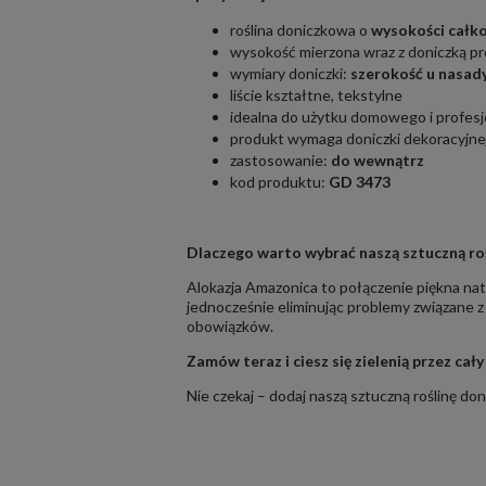
roślina doniczkowa o
wysokości całk
wysokość mierzona wraz z doniczką p
wymiary doniczki:
szerokość u nasad
liście kształtne, tekstylne
idealna do użytku domowego i profes
produkt wymaga doniczki dekoracyjne
zastosowanie:
do wewnątrz
kod produktu:
GD 3473
Dlaczego warto wybrać naszą sztuczną ro
Alokazja Amazonica to połączenie piękna nat
jednocześnie eliminując problemy związane z
obowiązków.
Zamów teraz i ciesz się zielenią przez cały
Nie czekaj – dodaj naszą sztuczną roślinę do