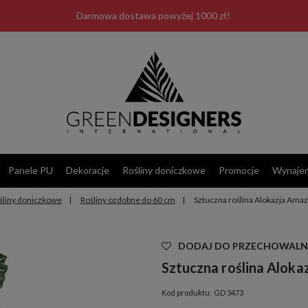
Darmowa dostawa powyżej 1000 zł!
Panele PU
Dekoracje
Rośliny doniczkowe
Promocje
Wynaje
śliny doniczkowe
Rośliny ozdobne do 60 cm
Sztuczna roślina Alokazja Ama
Las Plumas
DODAJ DO PRZECHOWALN
Sztuczna roślina Alok
Kod produktu:
GD 3473