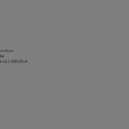
ysyłka w:
dni
 od 1 000,00 zł.