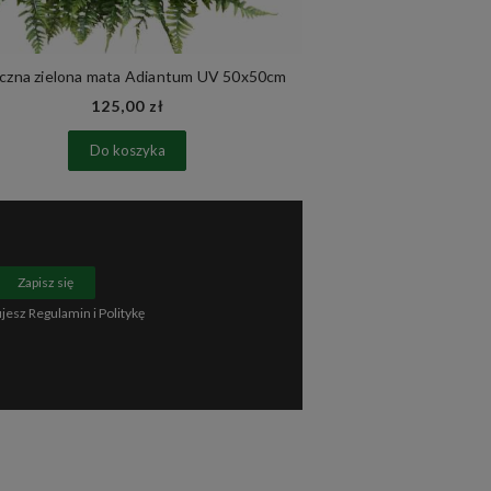
czna zielona mata Adiantum UV 50x50cm
Zielona ściana
125,00 zł
85
Do koszyka
Do 
Zapisz się
ujesz
Regulamin
i
Politykę