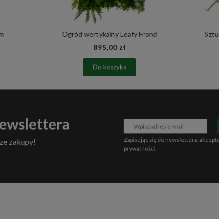
cm
Ogród wertykalny Leafy Frond
Sztu
895,00 zł
Do koszyka
newslettera
Zapisując się do newslettera, akcept
ze zakupy!
prywatności
.