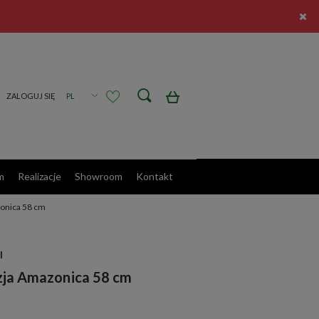
Zarejestruj się
Zaloguj się
m
Realizacje
Showroom
Kontakt
zonica 58 cm
I
azja Amazonica 58 cm