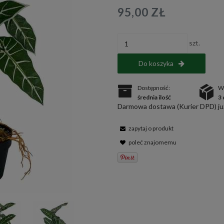
95,00 ZŁ
szt.
Do koszyka
Dostępność:
W
średnia ilość
3 
Darmowa dostawa (Kurier DPD) już
zapytaj o produkt
poleć znajomemu