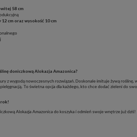
owitej 58
cm
rodukcyjną
y 12 cm oraz wysokość 10 cm
jonalnego
j
ślinę doniczkową Alokazja Amazonica?
ury z wygodą nowoczesnych rozwiązań. Doskonale imituje żywą roślinę, w
 pielęgnacją. To świetna opcja dla każdego, kto chce dodać zieleni do 
 rok!
niczkową Alokazja Amazonica do koszyka i odmień swoje wnętrze już dziś!