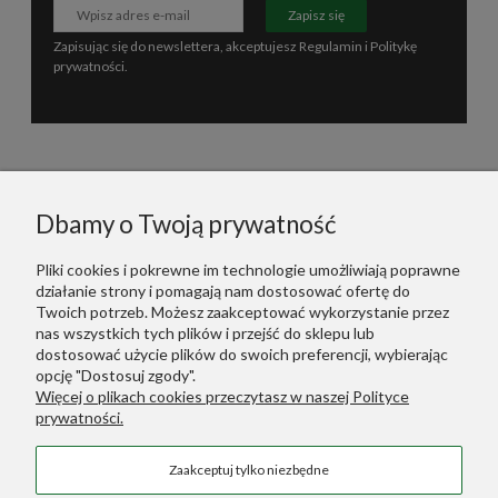
Zapisz się
Zapisując się do newslettera, akceptujesz
Regulamin
i
Politykę
prywatności
.
Informacje
Dbamy o Twoją prywatność
Polecane
Pliki cookies i pokrewne im technologie umożliwiają poprawne
działanie strony i pomagają nam dostosować ofertę do
Warunki Zakupów
Twoich potrzeb. Możesz zaakceptować wykorzystanie przez
nas wszystkich tych plików i przejść do sklepu lub
dostosować użycie plików do swoich preferencji, wybierając
Dodatkowe Linki
opcję "Dostosuj zgody".
Więcej o plikach cookies przeczytasz w naszej Polityce
prywatności.
Green Designers ::
Wertykalne Ogrody
Zaakceptuj tylko niezbędne
Sztuczne Rośliny
::
Sztuczne Palmy