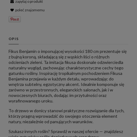
zapytaj o produkt
poleć znajomemu
OPIS
Fikus Benjamin o imponującej wysokości 180 cm prezentuje się
z bujną koroną, składającą się z wąskich liści o różnych
odcieniach zieleni. Ta imitacja fikusa doskonale odzwierciedla
naturalny wygląd, zachowując charakterystyczne cechy tego
gatunku rośliny. Inspirację tropikalnym pochodzeniem Fikusa
Benjamina przejawia w każdym detalu, wprowadzając do
wnętrza subtelny, egzotyczny akcent. Idealnie komponuje się
zarówno w przestronnych, eleganckich salonach, jak i w
nowoczesnych biurach, dodając im przytulności oraz
wyrafinowanego uroku.
To drzewo w donicy stanowi praktyczne rozwiązanie dla tych,
którzy pragną wprowadzić do swojego otoczenia element
natury, niezależnie od panujących warunków.
Szukasz innych roślin? Sprawdź w naszej ofercie — znajdziesz
wiele gatunków roślin doniczkowych oraz drzew.