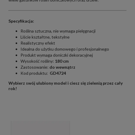
Specyfikacja:
Roślina sztuczna, nie wymaga pielęgnacji
Liście kształtne, tekstylne
Realistyczny efekt
Idealna do użytku domowego i profesjonalnego
Produkt wymaga doniczki dekoracyjnej
Wysokość rośliny:
180 cm
Zastosowanie:
do wewnątrz
Kod produktu:
GD4724
Wybierz swój ulubiony model i ciesz się zielenią przez cały
rok!