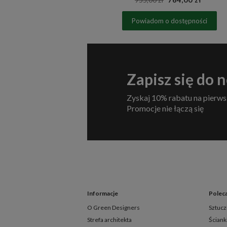
zyka
Powiadom o dostępności
Zapisz się do 
Zyskaj 10% rabatu na pierws
Promocje nie łączą się
Informacje
Polec
O Green Designers
Sztucz
Strefa architekta
Ściank