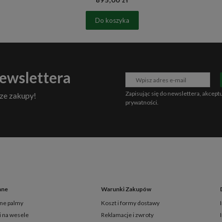
Do koszyka
newslettera
Zapisując się do newslettera, akcept
ze zakupy!
prywatności
.
ane
Warunki Zakupów
ne palmy
Koszt i formy dostawy
i na wesele
Reklamacje i zwroty