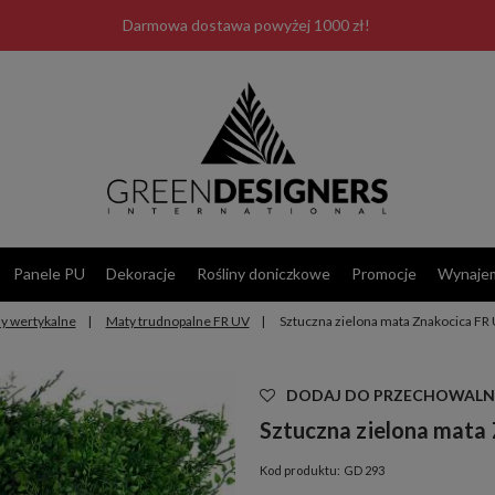
Darmowa dostawa powyżej 1000 zł!
Panele PU
Dekoracje
Rośliny doniczkowe
Promocje
Wynaje
y wertykalne
Maty trudnopalne FR UV
Sztuczna zielona mata Znakocica FR
Las Plumas
DODAJ DO PRZECHOWALN
Sztuczna zielona mata
Kod produktu:
GD 293