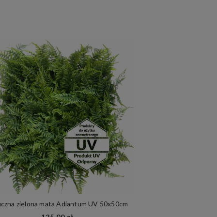
czna zielona mata Adiantum UV 50x50cm
Zielona ściana
125,00 zł
85