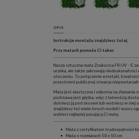
OPIS
Instrukcje montażu znajdziesz
tutaj
.
Przy matach pomoże Ci
taker
.
Nasza sztuczna mata Znakocica FR UV -
C
za
urzeka, ale także zakrywają niedoskonałości e
otoczeniu. To połączenie estetyki, trwałości 
przestrzeni publicznej stwarza niepowtarzaln
Mata jest elastyczna i odporna na złamania or
podstawa jest giętka, więc z łatwością dos
dotniesz ją pod skosem lub wytniesz w niej 
znajdziesz też wiele innych modeli i wzory o
wybierz najlepiej pasującą Ci matę.
Mata z certyfikatem trudnopalności k
Mata o rozmiarach 50 x 50 cm