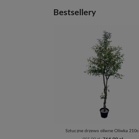
Bestsellery
 Mountain Pine
Sztuczne drzewo oliwne Oliwka 210
00 zł
955,00 zł
764,00 zł