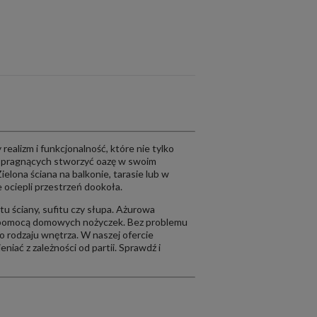
realizm i funkcjonalność, które nie tylko
h pragnących stworzyć oazę w swoim
ielona ściana na balkonie, tarasie lub w
e ociepli przestrzeń dookoła.
tu ściany, sufitu czy słupa. Ażurowa
 za pomocą domowych nożyczek. Bez problemu
o rodzaju wnętrza. W naszej ofercie
iać z zależności od partii. Sprawdź i