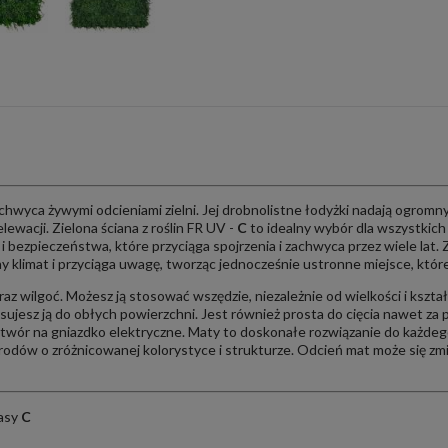
chwyca żywymi odcieniami zielni. Jej drobnolistne łodyżki nadają ogromny 
lewacji. Zielona ściana z roślin FR UV -
C
to idealny wybór dla wszystkic
i bezpieczeństwa, które przyciąga spojrzenia i zachwyca przez wiele lat. Z
y klimat i przyciąga uwagę, tworząc jednocześnie ustronne miejsce, któr
az wilgoć. Możesz ją stosować wszędzie, niezależnie od wielkości i kształ
tosujesz ją do obłych powierzchni. Jest również prosta do cięcia nawet
otwór na gniazdko elektryczne. Maty to doskonałe rozwiązanie do każdeg
grodów o zróżnicowanej kolorystyce i strukturze. Odcień mat może się zmien
lasy
C