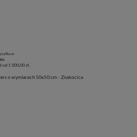
ysyłka w:
dni
 od 1 000,00 zł.
rs o wymiarach 50x50 cm - Znakocica