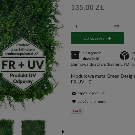
135,00 ZŁ
szt.
Do koszyka
Dostępność:
W
duża ilość
3 
Darmowa dostawa (Kurier DPD) już
Modułowa mata Green Designe
FR UV -
C
zapytaj o produkt
poleć znajomemu