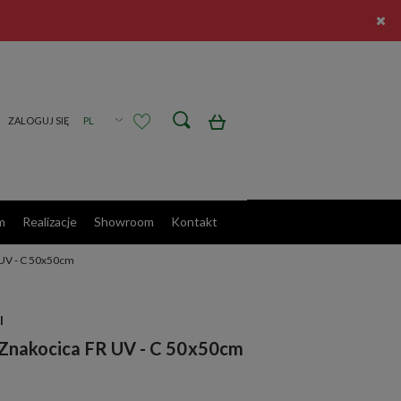
Zarejestruj się
Zaloguj się
m
Realizacje
Showroom
Kontakt
 UV - C 50x50cm
I
 Znakocica FR UV - C 50x50cm