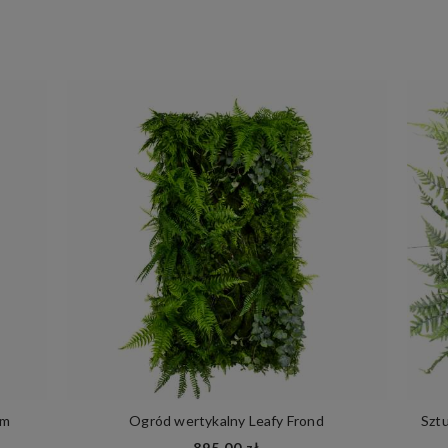
cm
Ogród wertykalny Leafy Frond
Sztu
895,00 zł