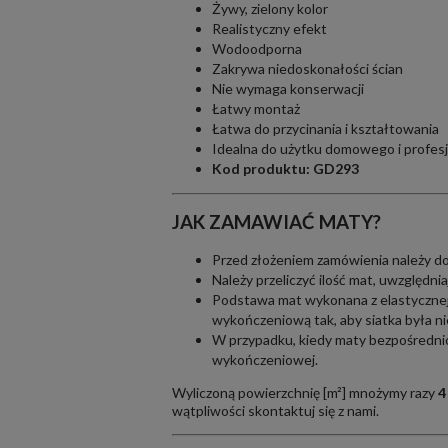
Żywy, zielony kolor
Realistyczny efekt
Wodoodporna
Zakrywa niedoskonałości ścian
Nie wymaga konserwacji
Łatwy montaż
Łatwa do przycinania i kształtowania
Idealna do użytku domowego i profes
Kod produktu: GD293
JAK ZAMAWIAĆ MATY?
Przed złożeniem zamówienia należy dok
Należy przeliczyć ilość mat, uwzględnia
Podstawa mat wykonana z elastycznej
wykończeniową tak, aby siatka była n
W przypadku, kiedy maty bezpośrednio 
wykończeniowej.
Wyliczoną powierzchnię [m²] mnożymy razy
4
wątpliwości
skontaktuj się z nami.