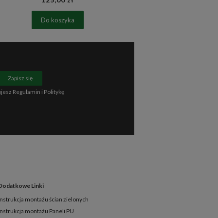
Do koszyka
Do 
Zapisz się
ujesz
Regulamin
i
Politykę
Dodatkowe Linki
Instrukcja montażu ścian zielonych
Instrukcja montażu Paneli PU