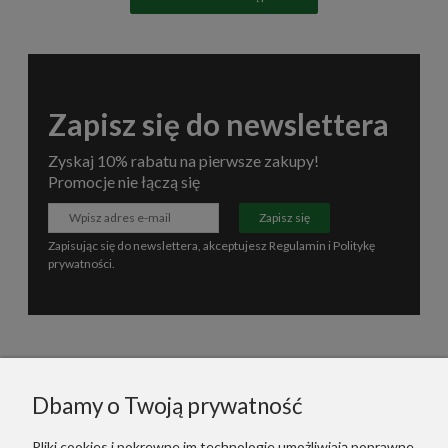
Zapisz się do newslettera
Zyskaj 10% rabatu na pierwsze zakupy!
Promocje nie łączą się
Zapisz się
Zapisując się do newslettera, akceptujesz
Regulamin
i
Politykę
prywatności
.
Informacje
Dbamy o Twoją prywatność
Polecane
Pliki cookies i pokrewne im technologie umożliwiają poprawne