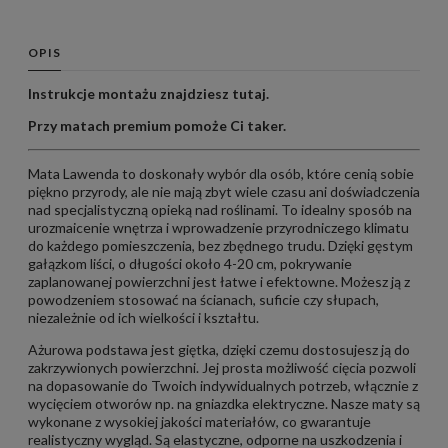
OPIS
Instrukcje montażu znajdziesz
tutaj
.
Przy matach premium pomoże Ci
taker
.
Mata Lawenda to doskonały wybór dla osób, które cenią sobie
piękno przyrody, ale nie mają zbyt wiele czasu ani doświadczenia
nad specjalistyczną opieką nad roślinami. To idealny sposób na
urozmaicenie wnętrza i wprowadzenie przyrodniczego klimatu
do każdego pomieszczenia, bez zbędnego trudu. Dzięki gęstym
gałązkom liści, o długości około 4-20 cm, pokrywanie
zaplanowanej powierzchni jest łatwe i efektowne. Możesz ją z
powodzeniem stosować na ścianach, suficie czy słupach,
niezależnie od ich wielkości i kształtu.
Ażurowa podstawa jest giętka, dzięki czemu dostosujesz ją do
zakrzywionych powierzchni. Jej prosta możliwość cięcia pozwoli
na dopasowanie do Twoich indywidualnych potrzeb, włącznie z
wycięciem otworów np. na gniazdka elektryczne. Nasze maty są
wykonane z wysokiej jakości materiałów, co gwarantuje
realistyczny wygląd. Są elastyczne, odporne na uszkodzenia i