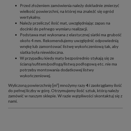
Przed złożeniem zamówienia należy dokładnie zmierzyć
wielkość powierzchni, na której ma znaleźć się ogród
wertykalny.
Należy przeliczyć ilość mat, uwzględniając zapas na
docinki do pełnego wymiaru realizacji.
Podstawa mat wykonana z elastycznej siatki ma grubość
około 4 mm. Rekomendujemy uwzględnić odpowiednią
wnękę lub zamontować listwę wykończeniową tak, aby
siatka była niewidoczna.
W przypadku kiedy maty bezpośrednio stykają się ze
ścianą/sufitem/podłogą/listwą podłogową etc. nie ma
potrzeby montowania dodatkowej listwy
wykończeniowej.
Wyliczoną powierzchnię [m²] mnożymy razy
4
i zaokrąglamy ilość
do pełnej liczby w górę. Otrzymujemy ilość sztuk, którą należy
zamówić w naszym sklepie. W razie wątpliwości
skontaktuj się z
nami.