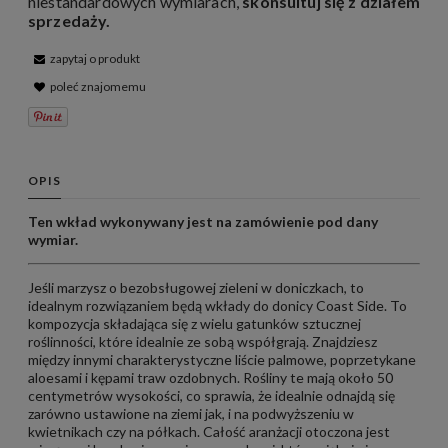
niestandardowych wymiarach,
skonsultuj się z działem
sprzedaży
.
zapytaj o produkt
poleć znajomemu
OPIS
Ten wkład wykonywany jest na zamówienie pod dany
wymiar.
Jeśli marzysz o bezobsługowej zieleni w doniczkach, to
idealnym rozwiązaniem będą wkłady do donicy Coast Side. To
kompozycja składająca się z wielu gatunków sztucznej
roślinności, które idealnie ze sobą współgrają. Znajdziesz
między innymi charakterystyczne liście palmowe, poprzetykane
aloesami i kępami traw ozdobnych. Rośliny te mają około 50
centymetrów wysokości, co sprawia, że idealnie odnajdą się
zarówno ustawione na ziemi jak, i na podwyższeniu w
kwietnikach czy na półkach. Całość aranżacji otoczona jest