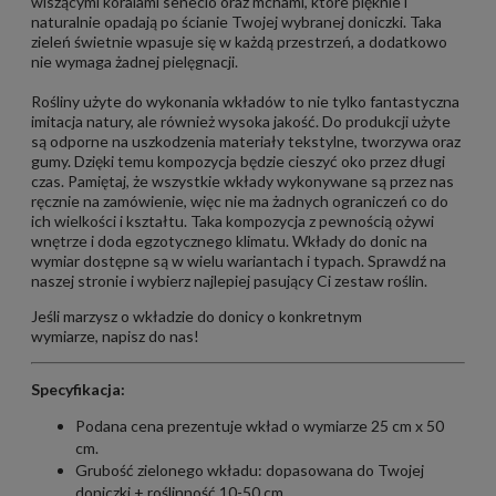
wiszącymi koralami senecio oraz mchami, które pięknie i
naturalnie opadają po ścianie Twojej wybranej doniczki. Taka
zieleń świetnie wpasuje się w każdą przestrzeń, a dodatkowo
nie wymaga żadnej pielęgnacji.
Rośliny użyte do wykonania wkładów to nie tylko fantastyczna
imitacja natury, ale również wysoka jakość. Do produkcji użyte
są odporne na uszkodzenia materiały tekstylne, tworzywa oraz
gumy. Dzięki temu kompozycja będzie cieszyć oko przez długi
czas. Pamiętaj, że wszystkie wkłady wykonywane są przez nas
ręcznie na zamówienie, więc nie ma żadnych ograniczeń co do
ich wielkości i kształtu. Taka kompozycja z pewnością ożywi
wnętrze i doda egzotycznego klimatu. Wkłady do donic na
wymiar dostępne są w wielu wariantach i typach. Sprawdź na
naszej stronie i wybierz najlepiej pasujący Ci zestaw roślin.
Jeśli marzysz o wkładzie do donicy o konkretnym
wymiarze,
napisz do nas!
Specyfikacja:
Podana cena prezentuje wkład o wymiarze 25 cm x 50
cm.
Grubość zielonego wkładu: dopasowana do Twojej
doniczki + roślinność 10-50 cm.