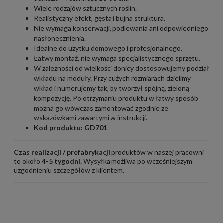
Wiele
rodzajów sztucznych roślin.
Realistyczny efekt, gęsta i bujna struktura.
Nie wymaga konserwacji, podlewania ani odpowiedniego
nasłonecznienia.
Idealne do użytku domowego i profesjonalnego.
Łatwy montaż, nie wymaga specjalistycznego sprzętu.
W zależności od wielkości donicy dostosowujemy podział
wkładu na moduły. Przy dużych rozmiarach dzielimy
wkład i numerujemy tak, by tworzył spójną, zieloną
kompozycję. Po otrzymaniu produktu w łatwy sposób
można go wówczas zamontować zgodnie ze
wskazówkami zawartymi w instrukcji.
Kod produktu: GD701
Czas realizacji / prefabrykacji
produktów w naszej pracowni
to około
4-5 tygodni.
Wysyłka możliwa po wcześniejszym
uzgodnieniu szczegółów z klientem.