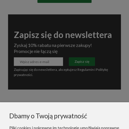
Zapisz się do newslettera
Zyskaj 10% rabatu na pierwsze zakupy!
Promocje nie łączą się
Zapisz się
Zapisując się do newslettera, akceptujesz
Regulamin
i
Politykę
prywatności
.
Informacje
Dbamy o Twoją prywatność
Polecane
Pliki cookies i pokrewne im technologie umożliwiają poprawne