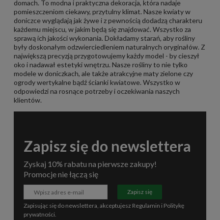
domach. To modna i praktyczna dekoracja, która nadaje
pomieszczeniom ciekawy, przytulny klimat. Nasze kwiaty w
doniczce wyglądają jak żywe i z pewnością dodadzą charakteru
każdemu miejscu, w jakim będą się znajdować. Wszystko za
sprawą ich jakości wykonania. Dokładamy starań, aby rośliny
były doskonałym odzwierciedleniem naturalnych oryginałów. Z
największą precyzją przygotowujemy każdy model - by cieszył
oko i nadawał estetyki wnętrzu. Nasze rośliny to nie tylko
modele w doniczkach, ale także atrakcyjne maty zielone czy
ogrody wertykalne bądź ścianki kwiatowe. Wszystko w
odpowiedzi na rosnące potrzeby i oczekiwania naszych
klientów.
Zapisz się do newslettera
Zyskaj 10% rabatu na pierwsze zakupy!
Promocje nie łączą się
Zapisz się
Zapisując się do newslettera, akceptujesz
Regulamin
i
Politykę
prywatności
.