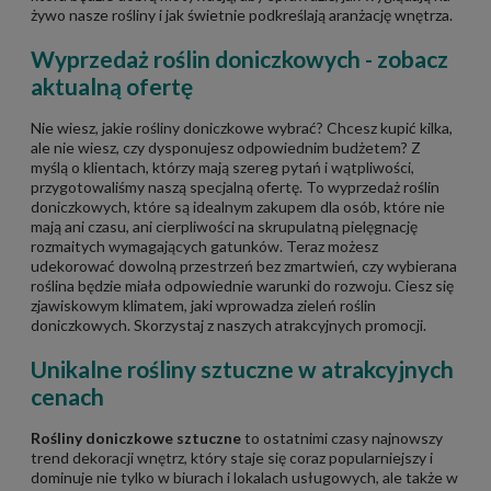
żywo nasze rośliny i jak świetnie podkreślają aranżację wnętrza.
Wyprzedaż roślin doniczkowych - zobacz
aktualną ofertę
Nie wiesz, jakie rośliny doniczkowe wybrać? Chcesz kupić kilka,
ale nie wiesz, czy dysponujesz odpowiednim budżetem? Z
myślą o klientach, którzy mają szereg pytań i wątpliwości,
przygotowaliśmy naszą specjalną ofertę. To wyprzedaż roślin
doniczkowych, które są idealnym zakupem dla osób, które nie
mają ani czasu, ani cierpliwości na skrupulatną pielęgnację
rozmaitych wymagających gatunków. Teraz możesz
udekorować dowolną przestrzeń bez zmartwień, czy wybierana
roślina będzie miała odpowiednie warunki do rozwoju. Ciesz się
zjawiskowym klimatem, jaki wprowadza zieleń roślin
doniczkowych. Skorzystaj z naszych atrakcyjnych promocji.
Unikalne rośliny sztuczne w atrakcyjnych
cenach
Rośliny doniczkowe sztuczne
to ostatnimi czasy najnowszy
trend dekoracji wnętrz, który staje się coraz popularniejszy i
dominuje nie tylko w biurach i lokalach usługowych, ale także w