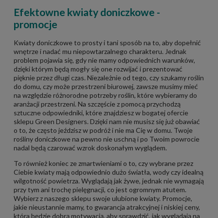
Efektowne kwiaty doniczkowe -
promocje
Kwiaty doniczkowe to prosty i tani sposób na to, aby dopełnić
wnętrze i nadać mu niepowtarzalnego charakteru. Jednak
problem pojawia się, gdy nie mamy odpowiednich warunków,
dzięki którym będą mogły się one rozwijać i prezentować
pięknie przez długi czas. Niezależnie od tego, czy szukamy roślin
do domu, czy może przestrzeni biurowej, zawsze musimy mieć
na względzie różnorodne potrzeby roślin, które wybieramy do
aranżacji przestrzeni. Na szczęście z pomocą przychodzą
sztuczne odpowiedniki, które znajdziesz w bogatej ofercie
sklepu Green Designers. Dzięki nam nie musisz się już obawiać
o to, że często jeździsz w podróż i nie ma Cię w domu. Twoje
rośliny doniczkowe na pewno nie uschną i po Twoim powrocie
nadal będą czarować wzrok doskonałym wyglądem.
To również koniec ze zmartwieniami o to, czy wybrane przez
Ciebie kwiaty mają odpowiednio dużo światła, wody czy idealną
wilgotność powietrza. Wyglądają jak żywe, jednak nie wymagają
przy tym ani trochę pielęgnacji, co jest ogromnym atutem.
Wybierz z naszego sklepu swoje ulubione kwiaty. Promocje,
jakie nieustannie mamy, to gwarancja atrakcyjnej i niskiej ceny,
która będzie dobrą motywacją, aby sprawdzić, jak wyglądają na