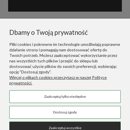
Informacje
Dbamy o Twoją prywatność
Polecane
Pliki cookies i pokrewne im technologie umożliwiają poprawne
działanie strony i pomagają nam dostosować ofertę do
Warunki Zakupów
Twoich potrzeb. Możesz zaakceptować wykorzystanie przez
nas wszystkich tych plików i przejść do sklepu lub
dostosować użycie plików do swoich preferencji, wybierając
Dodatkowe Linki
opcję "Dostosuj zgody".
Więcej o plikach cookies przeczytasz w naszej Polityce
prywatności.
Green Designers ::
Wertykalne Ogrody
Zaakceptuj tylko niezbędne
Sztuczne Rośliny
::
Sztuczne Palmy
COPYRIGHT © 2026 SKLEP GREEN DESIGNERS
Dostosuj zgody
Zaakceptuj wszystkie