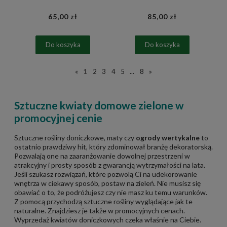
65,00 zł
85,00 zł
Do koszyka
Do koszyka
«
1
2
3
4
5
...
8
»
Sztuczne kwiaty domowe zielone w
promocyjnej cenie
Sztuczne rośliny doniczkowe, maty czy
ogrody wertykalne
to
ostatnio prawdziwy hit, który zdominował branżę dekoratorską.
Pozwalają one na zaaranżowanie dowolnej przestrzeni w
atrakcyjny i prosty sposób z gwarancją wytrzymałości na lata.
Jeśli szukasz rozwiązań, które pozwolą Ci na udekorowanie
wnętrza w ciekawy sposób, postaw na zieleń. Nie musisz się
obawiać o to, że podróżujesz czy nie masz ku temu warunków.
Z pomocą przychodzą sztuczne rośliny wyglądające jak te
naturalne. Znajdziesz je także w promocyjnych cenach.
Wyprzedaż kwiatów doniczkowych czeka właśnie na Ciebie.