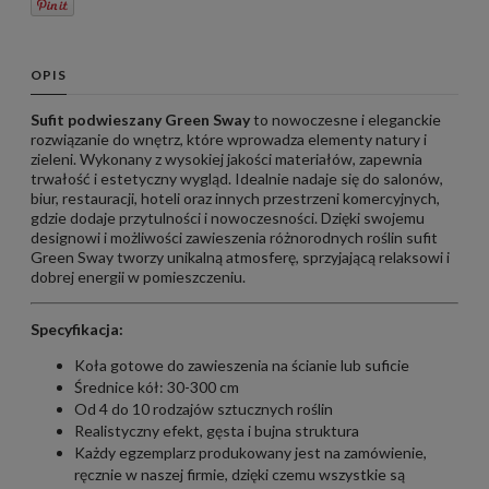
OPIS
Sufit podwieszany
Green Sway
to nowoczesne i eleganckie
rozwiązanie do wnętrz, które wprowadza elementy natury i
zieleni. Wykonany z wysokiej jakości materiałów, zapewnia
trwałość i estetyczny wygląd. Idealnie nadaje się do salonów,
biur, restauracji, hoteli oraz innych przestrzeni komercyjnych,
gdzie dodaje przytulności i nowoczesności. Dzięki swojemu
designowi i możliwości zawieszenia różnorodnych roślin sufit
Green Sway tworzy unikalną atmosferę, sprzyjającą relaksowi i
dobrej energii w pomieszczeniu.
Specyfikacja:
Koła gotowe do zawieszenia na ścianie lub suficie
Średnice kół: 30-300 cm
Od 4 do 10 rodzajów sztucznych roślin
Realistyczny efekt, gęsta i bujna struktura
Każdy egzemplarz produkowany jest na zamówienie,
ręcznie w naszej firmie, dzięki czemu wszystkie są