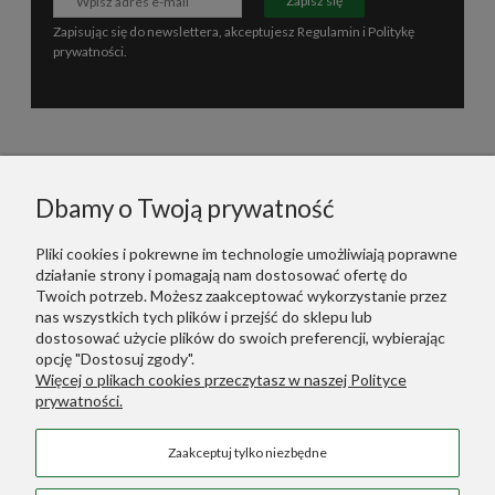
Zapisz się
Zapisując się do newslettera, akceptujesz
Regulamin
i
Politykę
prywatności
.
Informacje
Dbamy o Twoją prywatność
Polecane
Pliki cookies i pokrewne im technologie umożliwiają poprawne
działanie strony i pomagają nam dostosować ofertę do
Twoich potrzeb. Możesz zaakceptować wykorzystanie przez
Warunki Zakupów
nas wszystkich tych plików i przejść do sklepu lub
dostosować użycie plików do swoich preferencji, wybierając
Dodatkowe Linki
opcję "Dostosuj zgody".
Więcej o plikach cookies przeczytasz w naszej Polityce
prywatności.
Green Designers ::
Wertykalne Ogrody
Zaakceptuj tylko niezbędne
Sztuczne Rośliny
::
Sztuczne Palmy