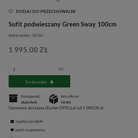
DODAJ DO PRZECHOWALNI
Sufit podwieszany Green Sway 100cm
Kod produktu:
GD 511
1 995,00 ZŁ
szt.
Do koszyka
Dostępność:
Wysyłka w:
duża ilość
14 dni
Darmowa dostawa (Kurier DPD) już od 1 000,00 zł.
zapytaj o produkt
poleć znajomemu