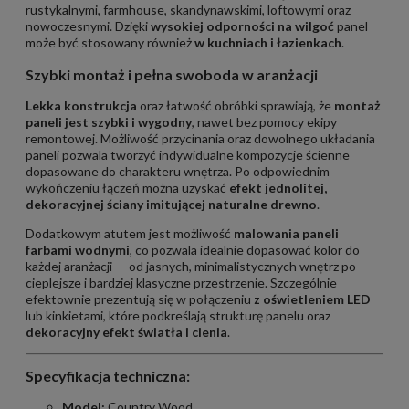
rustykalnymi, farmhouse, skandynawskimi, loftowymi oraz
nowoczesnymi. Dzięki
wysokiej odporności na wilgoć
panel
może być stosowany również
w kuchniach i łazienkach
.
Szybki montaż i pełna swoboda w aranżacji
Lekka konstrukcja
oraz łatwość obróbki sprawiają, że
montaż
paneli jest szybki i wygodny
, nawet bez pomocy ekipy
remontowej. Możliwość przycinania oraz dowolnego układania
paneli pozwala tworzyć indywidualne kompozycje ścienne
dopasowane do charakteru wnętrza. Po odpowiednim
wykończeniu łączeń można uzyskać
efekt jednolitej,
dekoracyjnej ściany imitującej naturalne drewno
.
Dodatkowym atutem jest możliwość
malowania paneli
farbami wodnymi
, co pozwala idealnie dopasować kolor do
każdej aranżacji — od jasnych, minimalistycznych wnętrz po
cieplejsze i bardziej klasyczne przestrzenie. Szczególnie
efektownie prezentują się w połączeniu
z oświetleniem LED
lub kinkietami, które podkreślają strukturę panelu oraz
dekoracyjny efekt światła i cienia
.
Specyfikacja techniczna:
Model:
Country Wood