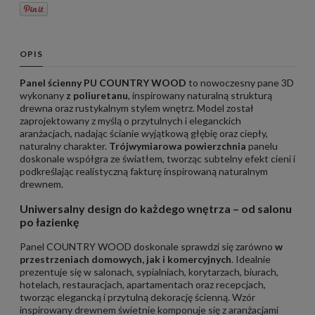
OPIS
Panel ścienny PU COUNTRY WOOD
to nowoczesny pane 3D
wykonany
z poliuretanu
, inspirowany naturalną strukturą
drewna oraz rustykalnym stylem wnętrz. Model został
zaprojektowany z myślą o przytulnych i eleganckich
aranżacjach, nadając ścianie wyjątkową głębię oraz ciepły,
naturalny charakter.
Trójwymiarowa powierzchnia
panelu
doskonale współgra ze światłem, tworząc subtelny efekt cieni i
podkreślając realistyczną fakturę inspirowaną naturalnym
drewnem.
Uniwersalny design do każdego wnętrza – od salonu
po łazienkę
Panel COUNTRY WOOD doskonale sprawdzi się zarówno
w
przestrzeniach domowych, jak i komercyjnych
. Idealnie
prezentuje się w salonach, sypialniach, korytarzach, biurach,
hotelach, restauracjach, apartamentach oraz recepcjach,
tworząc elegancką i przytulną dekorację ścienną. Wzór
inspirowany drewnem świetnie komponuje się z aranżacjami