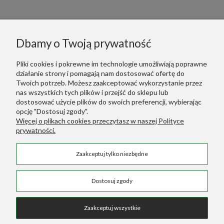
Informacje
Dbamy o Twoją prywatność
Polecane
Pliki cookies i pokrewne im technologie umożliwiają poprawne
działanie strony i pomagają nam dostosować ofertę do
Warunki Zakupów
Twoich potrzeb. Możesz zaakceptować wykorzystanie przez
nas wszystkich tych plików i przejść do sklepu lub
dostosować użycie plików do swoich preferencji, wybierając
Dodatkowe Linki
opcję "Dostosuj zgody".
Więcej o plikach cookies przeczytasz w naszej Polityce
prywatności.
Green Designers ::
Wertykalne Ogrody
Zaakceptuj tylko niezbędne
Sztuczne Rośliny
::
Sztuczne Palmy
COPYRIGHT © 2026 SKLEP GREEN DESIGNERS
Dostosuj zgody
Zaakceptuj wszystkie