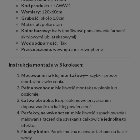
Kod produktu:
LAWWD
Wymiary:
120x60cm
Grubość:
około 1,8cm
Materiał:
poliuretan
Kolor bazowy:
biały (możliwość pomalowania farbami
akrylowymi lub lateksowymi)
Wodoodporność:
Tak
Przeznaczenie:
wewnętrzne i zewnętrzne
Instrukcja montażu w 5 krokach:
Mocowanie na klej montażowy
— szybki i prosty
montaż bez wiercenia.
Pełna swoboda:
Możliwość montażu w pionie lub
poziomie.
Łatwa obróbka:
Bezproblemowe przycinanie i
dopasowanie do każdej powierzchni.
Perfekcyjne wykończenie:
Możliwość szpachlowania i
malowania łączeń dla uzyskania całkowicie jednolitego
efektu.
Finalny kolor:
Panele można malować farbami na bazie
wody.