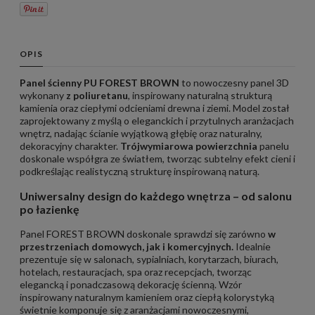
OPIS
Panel ścienny
PU FOREST BROWN
to nowoczesny panel 3D
wykonany
z poliuretanu
, inspirowany naturalną strukturą
kamienia oraz ciepłymi odcieniami drewna i ziemi. Model został
zaprojektowany z myślą o eleganckich i przytulnych aranżacjach
wnętrz, nadając ścianie wyjątkową głębię oraz naturalny,
dekoracyjny charakter.
Trójwymiarowa powierzchnia
panelu
doskonale współgra ze światłem, tworząc subtelny efekt cieni i
podkreślając realistyczną strukturę inspirowaną naturą.
Uniwersalny design do każdego wnętrza – od salonu
po łazienkę
Panel FOREST BROWN doskonale sprawdzi się zarówno
w
przestrzeniach domowych, jak i komercyjnych.
Idealnie
prezentuje się w salonach, sypialniach, korytarzach, biurach,
hotelach, restauracjach, spa oraz recepcjach, tworząc
elegancką i ponadczasową dekorację ścienną. Wzór
inspirowany naturalnym kamieniem oraz ciepłą kolorystyką
świetnie komponuje się z aranżacjami nowoczesnymi,