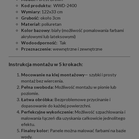
Kod produktu:
WWD-2400
Wymiary:
122x33 cm
Grubość:
około 3cm
Materiał:
poliuretan
Kolor bazowy:
biały (możliwość pomalowania farbami
akrylowymi lub lateksowymi)
Wodoodporność:
Tak
Przeznaczenie:
wewnętrzne i zewnętrzne
Instrukcja montażu w 5 krokach:
Mocowanie na klej montażowy
— szybki i prosty
montaż bez wiercenia.
Pełna swoboda:
Możliwość montażu w pionie lub
poziomie.
Łatwa obróbka:
Bezproblemowe przycinanie i
dopasowanie do każdej powierzchni.
Perfekcyjne wykończenie:
Możliwość szpachlowania i
malowania łączeń dla uzyskania całkowicie jednolitego
efektu.
Finalny kolor:
Panele można malować farbami na bazie
wody.