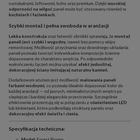
rustykalnymi, loftowymi, boho oraz premium. Dzięki
wysokiej
odporności na wilgoć
panel może być stosowany również w
kuchniach i łazienkach.
Szybki montaż i pełna swoboda w aranżacji
Lekka konstrukcja
oraz łatwość obróbki sprawiają, że
montaż
paneli jest szybki i wygodny
, nawet bez pomocy ekipy
remontowej. Możliwość przycinania oraz dowolnego układania
paneli pozwala tworzyć indywidualne kompozycje ścienne
dopasowane do charakteru wnętrza. Po odpowiednim
wykończeniu łączeń można uzyskać
efekt jednolitej,
dekoracyjnej ściany imitującej naturalny kamień.
Dodatkowym atutem jest możliwość
malowania paneli
farbami wodnymi
, co pozwala idealnie dopasować kolor do
każdej aranżacji — od jasnych, minimalistycznych wnętrz po
cieplejsze i bardziej eleganckie przestrzenie. Szczególnie
efektownie prezentują się w połączeniu
z oświetleniem LED
lub kinkietami, które podkreślają strukturę panelu oraz
dekoracyjny efekt światła i cienia.
Specyfikacja techniczna:
Model:
Forest Brown