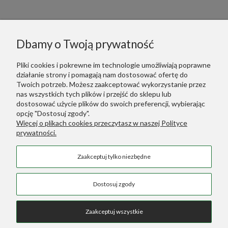
Informacje
Dbamy o Twoją prywatność
Polecane
Pliki cookies i pokrewne im technologie umożliwiają poprawne
działanie strony i pomagają nam dostosować ofertę do
Warunki Zakupów
Twoich potrzeb. Możesz zaakceptować wykorzystanie przez
nas wszystkich tych plików i przejść do sklepu lub
dostosować użycie plików do swoich preferencji, wybierając
Dodatkowe Linki
opcję "Dostosuj zgody".
Więcej o plikach cookies przeczytasz w naszej Polityce
prywatności.
Green Designers ::
Wertykalne Ogrody
Zaakceptuj tylko niezbędne
Sztuczne Rośliny
::
Sztuczne Palmy
COPYRIGHT © 2026 SKLEP GREEN DESIGNERS
Dostosuj zgody
Zaakceptuj wszystkie