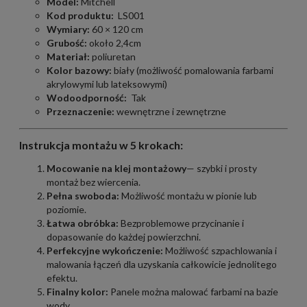
Model:
Mitchell
Kod produktu:
LS001
Wymiary:
60 × 120 cm
Grubość:
około 2,4cm
Materiał:
poliuretan
Kolor bazowy:
biały (możliwość pomalowania farbami
akrylowymi lub lateksowymi)
Wodoodporność:
Tak
Przeznaczenie:
wewnętrzne i zewnętrzne
Instrukcja montażu w 5 krokach:
Mocowanie na klej montażowy
— szybki i prosty
montaż bez wiercenia.
Pełna swoboda:
Możliwość montażu w pionie lub
poziomie.
Łatwa obróbka:
Bezproblemowe przycinanie i
dopasowanie do każdej powierzchni.
Perfekcyjne wykończenie:
Możliwość szpachlowania i
malowania łączeń dla uzyskania całkowicie jednolitego
efektu.
Finalny kolor:
Panele można malować farbami na bazie
wody.