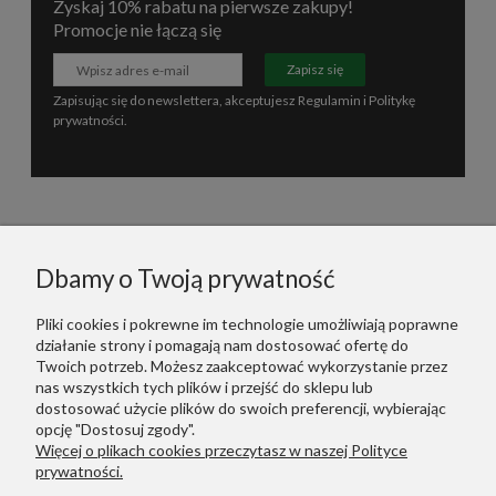
Zyskaj 10% rabatu na pierwsze zakupy!
Promocje nie łączą się
Zapisz się
Zapisując się do newslettera, akceptujesz
Regulamin
i
Politykę
prywatności
.
Informacje
Dbamy o Twoją prywatność
Polecane
Pliki cookies i pokrewne im technologie umożliwiają poprawne
działanie strony i pomagają nam dostosować ofertę do
Warunki Zakupów
Twoich potrzeb. Możesz zaakceptować wykorzystanie przez
nas wszystkich tych plików i przejść do sklepu lub
dostosować użycie plików do swoich preferencji, wybierając
Dodatkowe Linki
opcję "Dostosuj zgody".
Więcej o plikach cookies przeczytasz w naszej Polityce
prywatności.