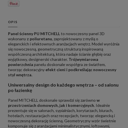
OPIS
Panel ścienny PU MITCHELL
to nowoczesny panel 3D
wykonany
z poliuretanu
, zaprojektowany z myślą o
eleganckich i efektownych aranżacjach wnętrz. Model wyróżnia
się nowoczesną, geometryczną strukturą inspirowaną
współczesną architekturą, która nadaje ścianie głębię oraz
wyjątkowy, designerski charakter.
Trójwymiarowa
powierzchnia
panelu doskonale współgra ze światłem,
tworząc dekoracyjny
efekt cieni i podkreślając nowoczesny
styl wnętrza.
Uniwersalny design do każdego wnętrza – od salonu
po łazienkę
Panel MITCHELL doskonale sprawdzi się zarówno
w
przestrzeniach domowych, jak i komercyjnych
. Idealnie
prezentuje się w salonach, sypialniach, korytarzach, biurach,
hotelach, restauracjach oraz recepcjach, tworząc elegancką i
nowoczesną dekorację ścienną. Geometryczny wzór świetnie
komponuje się z aranżacjami minimalistycznymi, loftowymi,