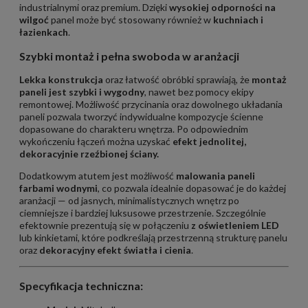
industrialnymi oraz premium. Dzięki
wysokiej odporności na
wilgoć
panel może być stosowany również w
kuchniach i
łazienkach
.
Szybki montaż i pełna swoboda w aranżacji
Lekka konstrukcja
oraz łatwość obróbki sprawiają, że
montaż
paneli jest szybki i wygodny
, nawet bez pomocy ekipy
remontowej. Możliwość przycinania oraz dowolnego układania
paneli pozwala tworzyć indywidualne kompozycje ścienne
dopasowane do charakteru wnętrza. Po odpowiednim
wykończeniu łączeń można uzyskać
efekt jednolitej,
dekoracyjnie rzeźbionej ściany.
Dodatkowym atutem jest możliwość
malowania paneli
farbami wodnymi
, co pozwala idealnie dopasować je do każdej
aranżacji — od jasnych, minimalistycznych wnętrz po
ciemniejsze i bardziej luksusowe przestrzenie. Szczególnie
efektownie prezentują się w połączeniu
z oświetleniem LED
lub kinkietami, które podkreślają przestrzenną strukturę panelu
oraz
dekoracyjny efekt światła i cienia
.
Specyfikacja techniczna: