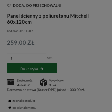
DODAJ DO PRZECHOWALNI
Panel ścienny z poliuretanu Mitchell
60x120cm
Kod produktu:
LS001
259,00 ZŁ
szt.
Do koszyka
Dostępność:
Wysyłka w:
duża ilość
3 dni
Darmowa dostawa (Kurier DPD) już od 1 000,00 zł.
zapytaj o produkt
poleć znajomemu