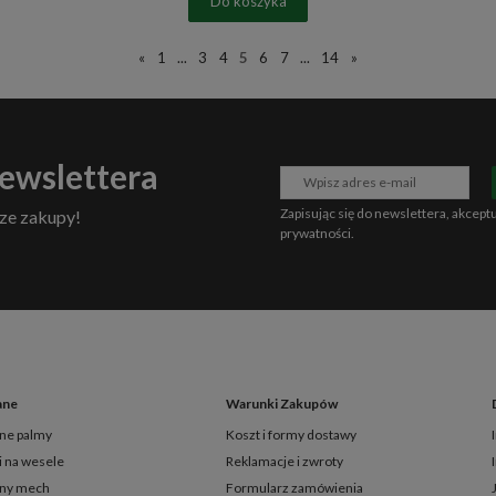
Do koszyka
«
1
...
3
4
5
6
7
...
14
»
newslettera
Zapisując się do newslettera, akcept
ze zakupy!
prywatności
.
ane
Warunki Zakupów
ne palmy
Koszt i formy dostawy
i na wesele
Reklamacje i zwroty
zny mech
Formularz zamówienia