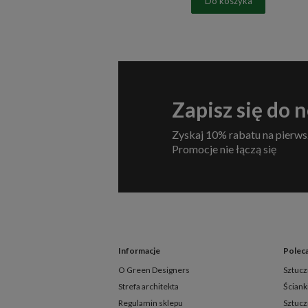
Do koszyka
Zapisz się do 
Zyskaj 10% rabatu na pierws
Promocje nie łączą się
Informacje
Polec
O Green Designers
Sztucz
Strefa architekta
Ściank
Regulamin sklepu
Sztuc