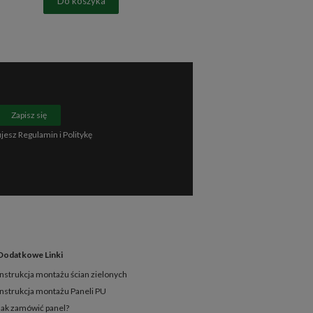
Do koszyka
Zapisz się
ujesz
Regulamin
i
Politykę
Dodatkowe Linki
Instrukcja montażu ścian zielonych
Instrukcja montażu Paneli PU
Jak zamówić panel?