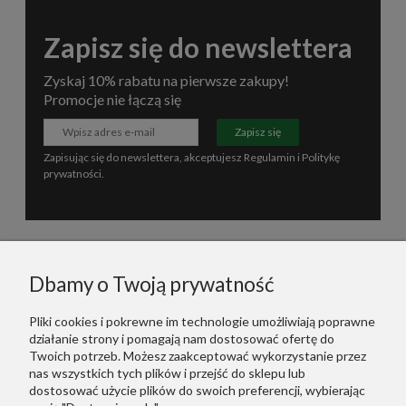
Zapisz się do newslettera
Zyskaj 10% rabatu na pierwsze zakupy!
Promocje nie łączą się
Zapisz się
Zapisując się do newslettera, akceptujesz
Regulamin
i
Politykę
prywatności
.
Informacje
Dbamy o Twoją prywatność
Polecane
Pliki cookies i pokrewne im technologie umożliwiają poprawne
działanie strony i pomagają nam dostosować ofertę do
Warunki Zakupów
Twoich potrzeb. Możesz zaakceptować wykorzystanie przez
nas wszystkich tych plików i przejść do sklepu lub
dostosować użycie plików do swoich preferencji, wybierając
Dodatkowe Linki