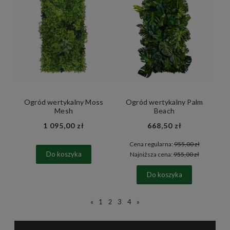
Ogród wertykalny Moss
Ogród wertykalny Palm
Mesh
Beach
1 095,00 zł
668,50 zł
Cena regularna:
955,00 zł
Do koszyka
Najniższa cena:
955,00 zł
Do koszyka
«
1
2
3
4
»